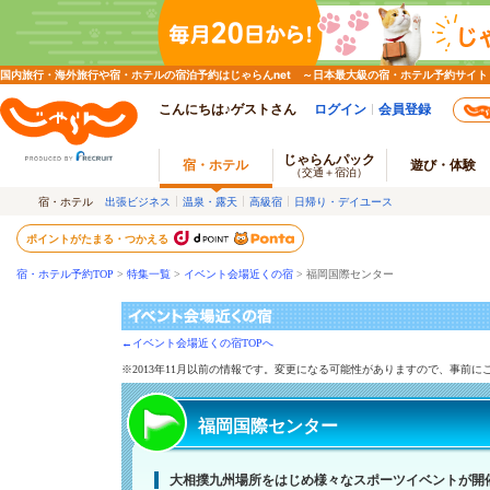
国内旅行・海外旅行や宿・ホテルの宿泊予約はじゃらんnet ～日本最大級の宿・ホテル予約サイト
こんにちは♪ゲストさん
ログイン
会員登録
じゃらんパック
宿・ホテル
遊び・体験
（交通＋宿泊）
宿・ホテル
出張ビジネス
温泉・露天
高級宿
日帰り・デイユース
ポイントがたまる・つかえる
宿・ホテル予約TOP
>
特集一覧
>
イベント会場近くの宿
> 福岡国際センター
←イベント会場近くの宿TOPへ
※2013年11月以前の情報です。変更になる可能性がありますので、事前
福岡国際センター
大相撲九州場所をはじめ様々なスポーツイベントが開