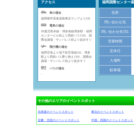
アクセス
福岡国際センター
住所
車の場合
福岡都市高速道路東浜ランプより5分
問い合わせ先
電車の場合
JR鹿児島本線・博多南線博多駅・福岡
問い合わせ先TEL
センタービル前より西鉄バス13分、国
際会議場・サンパレス前より徒歩すぐ
営業時間
飛行機の場合
定休日
福岡空港より地下鉄空港線5分、博多
駅より西鉄バス乗り換え13分、国際会
入場料
議場・サンパレス前より徒歩すぐ
バスの場合
駐車場
-
その他のエリアのイベントスポット
北海道のイベントスポット
東北のイベントスポット
近畿・北陸のイベントスポット
中国・四国のイベントスポット