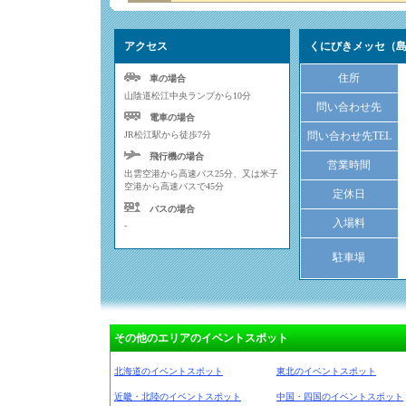
アクセス
くにびきメッセ（
住所
車の場合
山陰道松江中央ランプから10分
問い合わせ先
電車の場合
JR松江駅から徒歩7分
問い合わせ先TEL
飛行機の場合
営業時間
出雲空港から高速バス25分、又は米子
空港から高速バスで45分
定休日
バスの場合
入場料
-
駐車場
その他のエリアのイベントスポット
北海道のイベントスポット
東北のイベントスポット
近畿・北陸のイベントスポット
中国・四国のイベントスポット