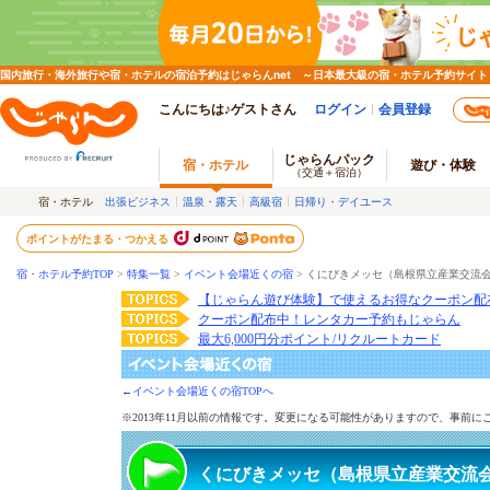
国内旅行・海外旅行や宿・ホテルの宿泊予約はじゃらんnet ～日本最大級の宿・ホテル予約サイト
こんにちは♪ゲストさん
ログイン
会員登録
じゃらんパック
宿・ホテル
遊び・体験
（交通＋宿泊）
宿・ホテル
出張ビジネス
温泉・露天
高級宿
日帰り・デイユース
ポイントがたまる・つかえる
宿・ホテル予約TOP
>
特集一覧
>
イベント会場近くの宿
> くにびきメッセ（島根県立産業交流
【じゃらん遊び体験】で使えるお得なクーポン配
クーポン配布中！レンタカー予約もじゃらん
最大6,000円分ポイント/リクルートカード
←イベント会場近くの宿TOPへ
※2013年11月以前の情報です。変更になる可能性がありますので、事前
くにびきメッセ（島根県立産業交流