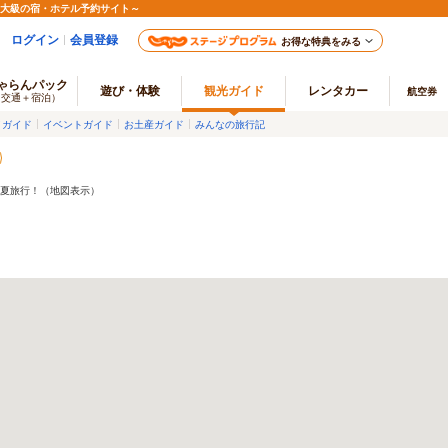
最大級の宿・ホテル予約サイト～
ログイン
会員登録
お得な特典をみる
ゃらんパック
遊び・体験
観光ガイド
レンタカー
航空券
（交通＋宿泊）
メガイド
イベントガイド
お土産ガイド
みんなの旅行記
の夏旅行！（地図表示）
！