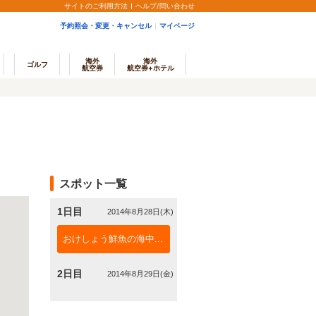
サイトのご利用方法
ヘルプ/問い合わせ
予約照会・変更・キャンセル
マイページ
海外
海外
ゴルフ
航空券
航空券+ホテル
スポット一覧
1日目
2014年8月28日(木)
おけしょう鮮魚の海中
...
2日目
2014年8月29日(金)