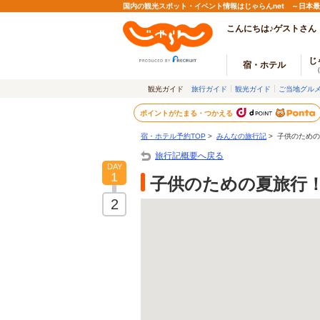
国内の観光スポット・イベント情報はじゃらんnet ～日本
こんにちは♪ゲストさん
じ
宿・ホテル
観光ガイド
旅行ガイド
観光ガイド
ご当地グル
ポイントがたまる・つかえる
宿・ホテル予約TOP
>
みんなの旅行記
> 子供のため
旅行記概要へ戻る
DAY
1
子供のための夏旅行
2