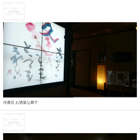
河鹿荘 お洒落な廊下