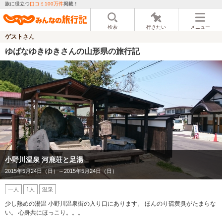
旅に役立つ
口コミ100万件
掲載！
検索
行きたい
メニュー
ゲスト
さん
ゆばなゆきゆきさんの山形県の旅行記
小野川温泉 河鹿荘と足湯
2015年5月24日（日）～2015年5月24日（日）
一人
1人
温泉
少し熱めの湯温 小野川温泉街の入り口にあります。 ほんのり硫黄臭がたまらな
い。 心身共にほっこり。。。