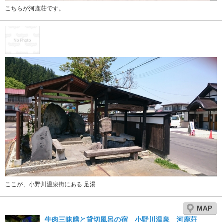
こちらが河鹿荘です。
ここが、小野川温泉街にある 足湯
MAP
牛肉三昧膳と貸切風呂の宿 小野川温泉 河鹿荘