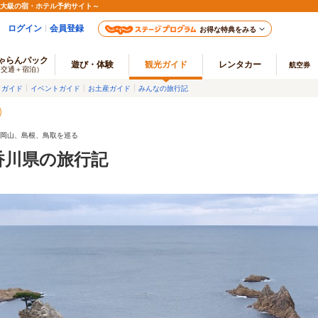
最大級の宿・ホテル予約サイト～
ログイン
会員登録
お得な特典をみる
ゃらんパック
遊び・体験
観光ガイド
レンタカー
航空券
（交通＋宿泊）
メガイド
イベントガイド
お土産ガイド
みんなの旅行記
ら岡山、島根、鳥取を巡る
香川県の旅行記