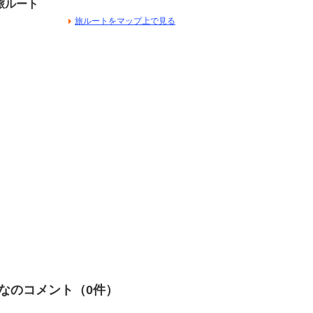
旅ルート
旅ルートをマップ上で見る
なのコメント（
0
件）