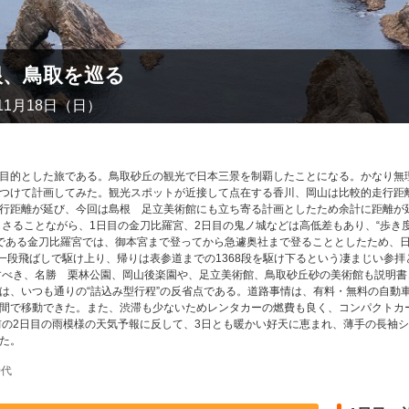
根、鳥取を巡る
年11月18日（日）
目的とした旅である。鳥取砂丘の観光で日本三景を制覇したことになる。かなり無
つけて計画してみた。観光スポットが近接して点在する香川、岡山は比較的走行距
行距離が延び、今回は島根 足立美術館にも立ち寄る計画としたため余計に距離が
さることながら、1日目の金刀比羅宮、2日目の鬼ノ城などは高低差もあり、“歩き度
である金刀比羅宮では、御本宮まで登ってから急遽奥社まで登ることとしたため、
一段飛ばしで駆け上り、帰りは表参道までの1368段を駆け下るという凄まじい参拝
すべき、名勝 栗林公園、岡山後楽園や、足立美術館、鳥取砂丘砂の美術館も説明書
は、いつも通りの“詰込み型行程”の反省点である。道路事情は、有料・無料の自動
間で移動できた。また、渋滞も少ないためレンタカーの燃費も良く、コンパクトカーで
前の2日目の雨模様の天気予報に反して、3日とも暖かい好天に恵まれ、薄手の長袖シ
た。
0代