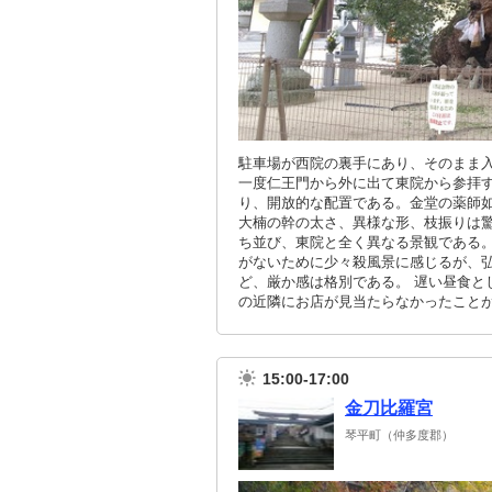
駐車場が西院の裏手にあり、そのまま
一度仁王門から外に出て東院から参拝す
り、開放的な配置である。金堂の薬師
大楠の幹の太さ、異様な形、枝振りは驚
ち並び、東院と全く異なる景観である
がないために少々殺風景に感じるが、
ど、厳か感は格別である。 遅い昼食と
の近隣にお店が見当たらなかったこと
15:00-17:00
金刀比羅宮
琴平町（仲多度郡）