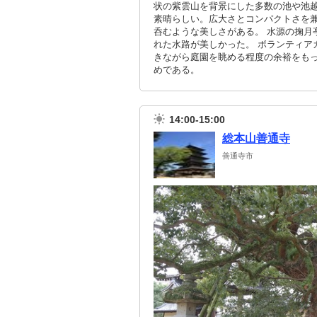
状の紫雲山を背景にした多数の池や池
素晴らしい。広大さとコンパクトさを兼
呑むような美しさがある。 水源の掬月
れた水路が美しかった。 ボランティア
きながら庭園を眺める程度の余裕をもっ
めである。
14:00-15:00
総本山善通寺
善通寺市