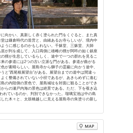
寺に向かい、真新しく赤く塗られた門をくぐると、また真
本堂は鎌倉時代の造営と、由緒あるお寺らしいが、境内中
のように感じるのかもしれない。千躰堂、三躰堂、大師
鳥居が列を成して、入口両側に雄雌の狸が阿吽の如く鎮座
数の狸が生息しているらしく、途中で一つの群れを見るこ
本来の参道には2つの古い立派な門がある。参道が曲がる
景色が素晴らしい。屋島寺から獅子の霊巖に向かう途中、
うと“西尾根展望台”がある。展望台までの道中は間違っ
りよく整備されていない小径であるが、あきらめずに進む
屋島の内陸側の景色で、屋島城址を対面に観ることができ
巖からの瀬戸内海の景色は絶景である。ただ、下を覗き込
覆われているのか、判別できなかった。瑠璃宝池は中の島
葉した木々と、太鼓橋越しに見える屋島寺の朱塗りの新し