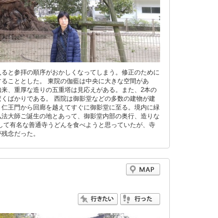
入ると参拝の順序がおかしくなってしまう。修正のために
ることとした。 東院の伽藍は中央に大きな空間があ
如来、重厚な造りの五重塔は見応えがある。また、2本の
くばかりである。 西院は御影堂などの多数の建物が建
。仁王門から回廊を越えてすぐに御影堂に至る。境内に緑
弘法大師ご誕生の地とあって、御影堂内部の奥行、造りな
して有名な善通寺うどんを食べようと思っていたが、寺
が残念だった。