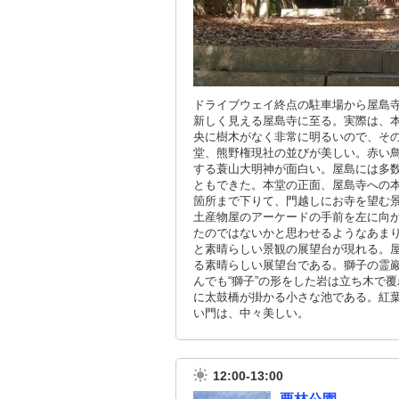
ドライブウェイ終点の駐車場から屋島
新しく見える屋島寺に至る。実際は、
央に樹木がなく非常に明るいので、そ
堂、熊野権現社の並びが美しい。赤い
する蓑山大明神が面白い。屋島には多
ともできた。本堂の正面、屋島寺への
箇所まで下りて、門越しにお寺を望む
土産物屋のアーケードの手前を左に向か
たのではないかと思わせるようなあま
と素晴らしい景観の展望台が現れる。
る素晴らしい展望台である。獅子の霊
んでも“獅子”の形をした岩は立ち木で
に太鼓橋が掛かる小さな池である。紅
い門は、中々美しい。
12:00-13:00