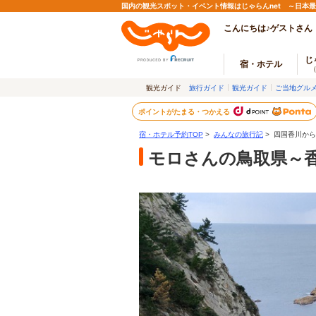
国内の観光スポット・イベント情報はじゃらんnet ～日本
こんにちは♪ゲストさん
じ
宿・ホテル
観光ガイド
旅行ガイド
観光ガイド
ご当地グル
ポイントがたまる・つかえる
宿・ホテル予約TOP
>
みんなの旅行記
> 四国香川か
モロさんの鳥取県～