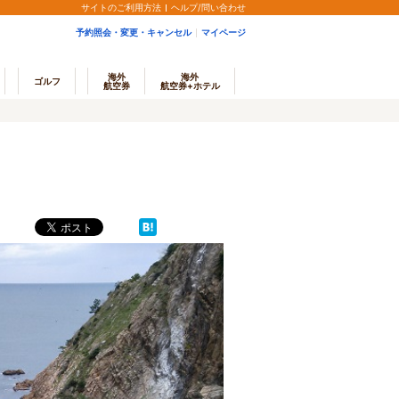
サイトのご利用方法
ヘルプ/問い合わせ
予約照会・変更・キャンセル
マイページ
海外
海外
ゴルフ
航空券
航空券+ホテル