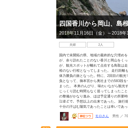
四国香川から岡山、島
2018年11月16日（金）～2018
夫婦
2人
国内で未開拓の県、地域の最終的な穴埋めを
が、余り訪れたことのない香川と岡山をくっ
が、観光スポットが離れて点在する鳥取は走
裕のない行程となってしまった。 走行距離も
体力勝負の旅となった。特に、2回目の観光
負となって、御本宮から奥社までの583段を
まった。 本来のんびり、味わいながら観光
じっくり読む時間もなく巡ってしまったこと
の整備がかなり進み、ほぼ予定通りの所要時
㍑ほどで、予想以上の出来であった。 旅行
十分の汗ばむ陽気であったことは幸いであっ
モロさん
男性 ／ 7
神社ツウ