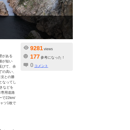
9281
views
177
理がある
参考になった！
離が短い
0
コメント
延びて、余
”の高い、
日没との勝
となってし
きなどを
車専用道路
22km/
ャツ1枚で