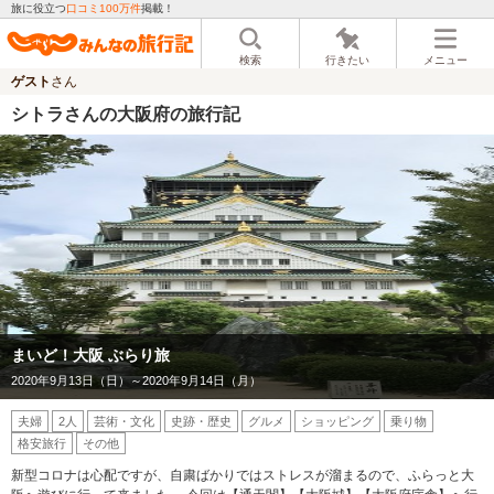
旅に役立つ
口コミ100万件
掲載！
検索
行きたい
メニュー
ゲスト
さん
シトラさんの大阪府の旅行記
まいど！大阪 ぶらり旅
2020年9月13日（日）～2020年9月14日（月）
夫婦
2人
芸術・文化
史跡・歴史
グルメ
ショッピング
乗り物
格安旅行
その他
新型コロナは心配ですが、自粛ばかりではストレスが溜まるので、ふらっと大