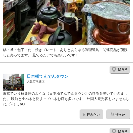
鍋・釜・包丁・たこ焼きプレート…ありとあらゆる調理道具・関連商品が所狭
しと売ってます。 見てるだけでも楽しいです！
MAP
日本橋でんでんタウン
大阪市浪速区
東京でいう秋葉原のような【日本橋でんでんタウン】の堺筋を歩いて行きまし
た。 以前と比べると閉まっているお店も多いです。 外国人観光客もいませんし
ね（´-`）.｡oO
行きたい
行った
MAP