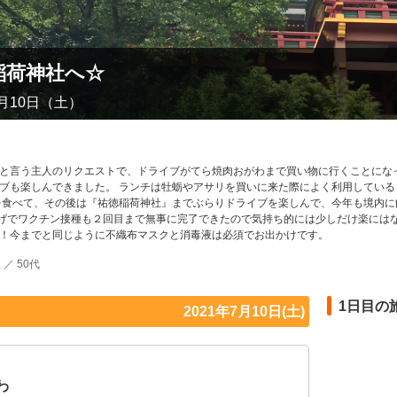
稲荷神社へ☆
7月10日（土）
と言う主人のリクエストで、ドライブがてら焼肉おがわまで買い物に行くことにな
ブも楽しんできました。 ランチは牡蛎やアサリを買いに来た際によく利用している
を食べて、その後は『祐徳稲荷神社』までぶらりドライブを楽しんで、今年も境内に
かげでワクチン接種も２回目まで無事に完了できたので気持ち的には少しだけ楽には
と！今までと同じように不織布マスクと消毒液は必須でお出かけです。
 ／ 50代
1日目の
2021年7月10日(土)
わ