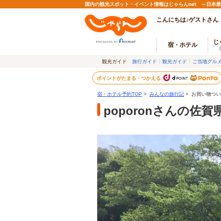
国内の観光スポット・イベント情報はじゃらんnet ～日本
こんにちは♪ゲストさん
じ
宿・ホテル
観光ガイド
旅行ガイド
観光ガイド
ご当地グル
ポイントがたまる・つかえる
宿・ホテル予約TOP
>
みんなの旅行記
> お買い物つ
poporonさんの佐