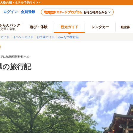
最大級の宿・ホテル予約サイト～
ログイン
会員登録
お得な特典をみる
ゃらんパック
遊び・体験
観光ガイド
レンタカー
航空券
（交通＋宿泊）
メガイド
イベントガイド
お土産ガイド
みんなの旅行記
いでに祐徳稲荷神社へ☆
賀県の旅行記