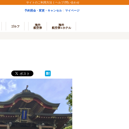
サイトのご利用方法
ヘルプ/問い合わせ
予約照会・変更・キャンセル
マイページ
海外
海外
ゴルフ
航空券
航空券+ホテル