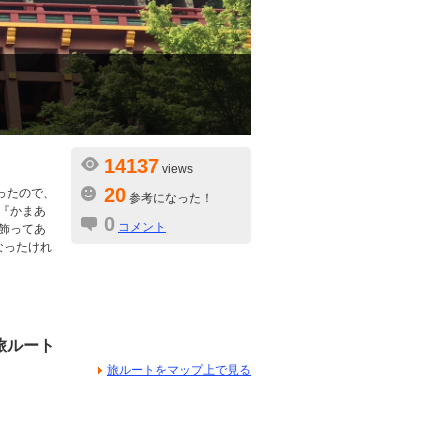
14137
views
20
ったので、
参考になった！
『かまあ
0
コメント
飾ってあ
なったけれ
旅ルート
旅ルートをマップ上で見る