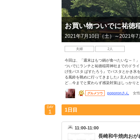
お買い物ついでに祐徳
2021年7月10日（土）～2021年
夫婦
2人
今回は、「週末はもつ鍋が食べたいな～！」
ついでにランチと祐徳稲荷神社までのドライ
げ生パスタ ぱすたろう』でパスタとかき氷
る風鈴を眺めに行ってきました♪ 主人のお
ど…今までと変わらず感染対策はしっかり
poporonさん
女性
グルメツウ
DAY
1日目
1
11:00-11:00
長崎和牛焼肉おが