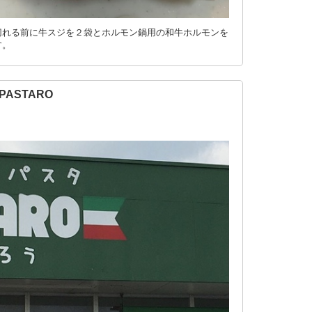
切れる前に牛スジを２袋とホルモン鍋用の和牛ホルモンを
す。
ASTARO