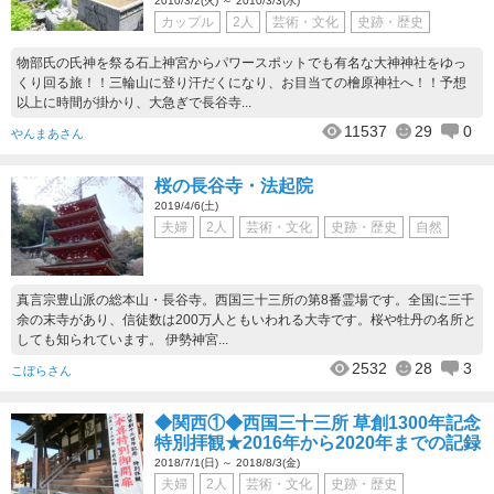
2010/3/2(火) ～ 2010/3/3(水)
カップル
2人
芸術・文化
史跡・歴史
物部氏の氏神を祭る石上神宮からパワースポットでも有名な大神神社をゆっ
くり回る旅！！三輪山に登り汗だくになり、お目当ての檜原神社へ！！予想
以上に時間が掛かり、大急ぎで長谷寺...
11537
29
0
やんまあさん
桜の長谷寺・法起院
2019/4/6(土)
夫婦
2人
芸術・文化
史跡・歴史
自然
真言宗豊山派の総本山・長谷寺。西国三十三所の第8番霊場です。全国に三千
余の末寺があり、信徒数は200万人ともいわれる大寺です。桜や牡丹の名所と
しても知られています。 伊勢神宮...
2532
28
3
こぼらさん
◆関西①◆西国三十三所 草創1300年記念
特別拝観★2016年から2020年までの記録
2018/7/1(日) ～ 2018/8/3(金)
夫婦
2人
芸術・文化
史跡・歴史