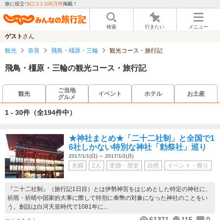
旅に役立つ
口コミ100万件
掲載！
検索
行きたい
メニュー
ゲスト
さん
観光
奈良
飛鳥・橿原・三輪
観光コース・旅行記
飛鳥・橿原・三輪の観光コース・旅行記
ご当地
観光
イベント
ホテル
お土産
グルメ
1 - 30件
（全194件中）
★神社まとめ★「二十二社制」と全国で1
6社しかない特別な神社「勅祭社」巡り
2017/1/1(日) ～ 2017/1/2(月)
夫婦
2人
史跡・歴史
自然
イベント・祭り
『二十二社制』（旅行記1日目）とは伊勢神宮をはじめとした特定の神社に、
祈雨・祈晴や国家的大事に際して特別に奉幣の対象になった神社のことをい
う。創設は白河天皇時代で1081年に...
61371
115
0