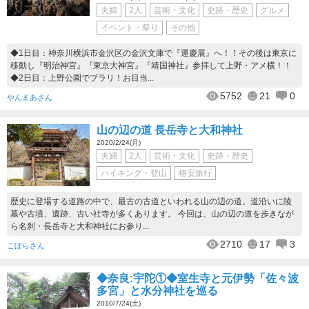
夫婦
2人
芸術・文化
史跡・歴史
グルメ
イベント・祭り
その他
◆1日目：神奈川横浜市金沢区の金沢文庫で『運慶展』へ！！その後は東京に
移動し『明治神宮』『東京大神宮』『靖国神社』参拝して上野・アメ横！！
◆2日目：上野公園でブラリ！お目当...
5752
21
0
やんまあさん
山の辺の道 長岳寺と大和神社
2020/2/24(月)
夫婦
2人
芸術・文化
史跡・歴史
ハイキング・登山
格安旅行
歴史に登場する道路の中で、最古の古道といわれる山の辺の道。道沿いに陵
墓や古墳、遺跡、古い社寺が多くあります。 今回は、山の辺の道を歩きなが
ら名刹・長岳寺と大和神社にお参り...
2710
17
3
こぼらさん
◆奈良:宇陀①◆室生寺と元伊勢「佐々波
多宮」と水分神社を巡る
2010/7/24(土)