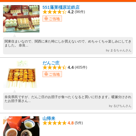
551蓬莱橿原近鉄店
4.2
(96件)
ご当地
関東住まいなので、関西に来た時にしか買えないので、めちゃくちゃ楽しみにしてき
ました。 奈良...
by まるちゃんさん
だんご庄
4.4
(405件)
ご当地
奈良県民ですが、だんご庄のお団子が食べたくなると買いに行きます。暖簾分けされ
たお団子屋さん...
by るびちんさん
山帰来
4.8
(5件)