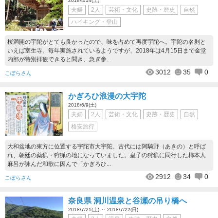
2018/4/14(土)
夫婦
2人
芸術・文化
史跡・歴史
自然
ハイキング・登山
桜満開の宇陀がとても良かったので、味を占めて再度宇陀へ。宇陀の名刹と
いえば室生寺。毎年実施されているようですが、2018年は4月15日まで金堂
内部が特別拝観できると聞き、急ぎ参...
3012
35
0
こぼらさん
かぎろひ浪漫の大宇陀
2018/6/9(土)
夫婦
2人
芸術・文化
史跡・歴史
自然
格安旅行
大和盆地の東方に位置する宇陀市大宇陀。古代には阿騎野（あきの）と呼ば
れ、朝廷の薬猟・狩猟の地になっていました。皇子の狩猟に同行した柿本人
麻呂が詠んだ和歌に因んで「かぎろひ...
2912
34
0
こぼらさん
奈良県 洞川温泉と谷瀬の吊り橋へ
2018/7/21(土) ～ 2018/7/22(日)