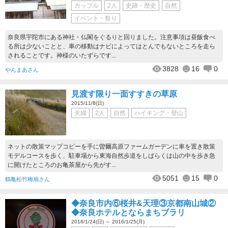
カップル
2人
史跡・歴史
自然
イベント・祭り
奈良県宇陀市にある神社・仏閣をぐるりと回りました。注意事項は昼飯食べ
る所は少ないことと、車の移動はナビによってはとんでもないところを走ら
されることです。神様のいたずらです...
3828
16
0
やんまあさん
見渡す限り一面すすきの草原
2015/11/8(日)
夫婦
2人
自然
ハイキング・登山
ネットの散策マップコピーを手に曽爾高原ファームガーデンに車を置き散策
モデルコースを歩く、駐車場から東海自然歩道をしばらくは山の中を歩き急
に開けたところのお亀茶屋から先がす...
5051
15
0
鶴亀松竹梅扇さん
◆奈良市内⑥桜井&天理③京都南山城②
◆奈良ホテルとならまちブラリ
2016/1/24(日) ～ 2016/1/25(月)