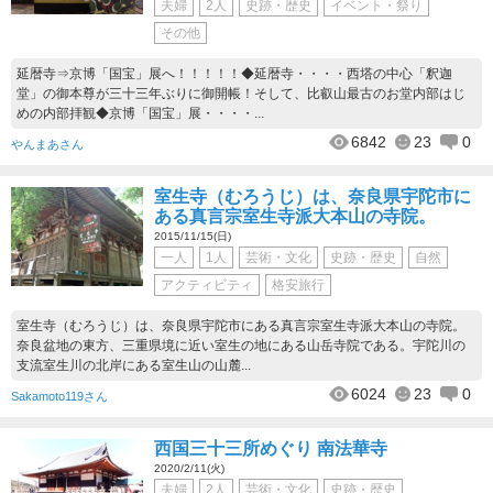
夫婦
2人
史跡・歴史
イベント・祭り
その他
延暦寺⇒京博「国宝」展へ！！！！！◆延暦寺・・・・西塔の中心「釈迦
堂」の御本尊が三十三年ぶりに御開帳！そして、比叡山最古のお堂内部はじ
めの内部拝観◆京博「国宝」展・・・・...
6842
23
0
やんまあさん
室生寺（むろうじ）は、奈良県宇陀市に
ある真言宗室生寺派大本山の寺院。
2015/11/15(日)
一人
1人
芸術・文化
史跡・歴史
自然
アクティビティ
格安旅行
室生寺（むろうじ）は、奈良県宇陀市にある真言宗室生寺派大本山の寺院。
奈良盆地の東方、三重県境に近い室生の地にある山岳寺院である。宇陀川の
支流室生川の北岸にある室生山の山麓...
6024
23
0
Sakamoto119さん
西国三十三所めぐり 南法華寺
2020/2/11(火)
夫婦
2人
芸術・文化
史跡・歴史