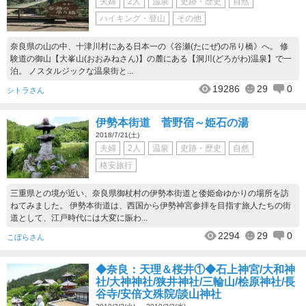
夫婦
2人
温泉
史跡・歴史
自然
ハイキング・登山
その他
奈良県の山の中、十津川村にある日本一の《谷瀬(たにぜ)の吊り橋》へ。 修
験道の御山【大峯山(おおみねさん)】の麓にある【洞川(どろがわ)温泉】で一
泊。 ノスタルジックな温泉街と...
19286
29
0
シトラさん
伊勢本街道 菅野宿～姫石の湯
2018/7/21(土)
夫婦
2人
温泉
史跡・歴史
自然
格安旅行
三重県との境が近い、奈良県御杖村の伊勢本街道と倭姫命ゆかりの場所を訪
ねてみました。 伊勢本街道は、西国から伊勢神宮参拝を目指す旅人たちの街
道として、江戸時代には大変に賑わ...
2294
29
0
こぼらさん
◆奈良：天理＆桜井①◆石上神宮/大和神
社/大神神社/狭井神社/三輪山/桧原神社/長
谷寺/安倍文殊院/談山神社