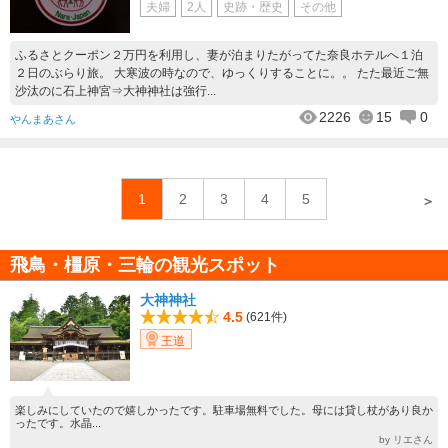
夫婦
2人
史跡・歴史
その他
ふるさとクーポン２万円を利用し、妻が泊まりたがってた奈良ホテルへ１泊
２日のぶらり旅。 大寒波の時なので、ゆっくりすることに。。 たた最近ご無
沙汰のに石上神宮⇒大神神社は強行...
2226
15
0
やんまあさん
1
2
3
4
5
＞
飛鳥・橿原・三輪の観光スポット
大神神社
4.5
(621件)
王道
楽しみにしていたので嬉しかったです。駐車場無料でした。母には貸し杖があり良か
ったです。水晶...
by リエさん