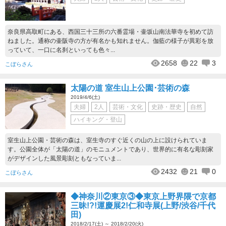
奈良県高取町にある、西国三十三所の六番霊場・壷坂山南法華寺を初めて訪
ねました。通称の壷阪寺の方が有名かも知れません。伽藍の様子が異彩を放
っていて、一口に名刹といっても色々...
2658
22
3
こぼらさん
太陽の道 室生山上公園･芸術の森
2019/4/6(土)
夫婦
2人
芸術・文化
史跡・歴史
自然
ハイキング・登山
室生山上公園・芸術の森は、室生寺のすぐ近くの山の上に設けられていま
す。公園全体が「太陽の道」のモニュメントであり、世界的に有名な彫刻家
がデザインした風景彫刻ともなっていま...
2432
21
0
こぼらさん
◆神奈川②東京③◆東京上野界隈で京都
三昧!?!運慶展2!仁和寺展(上野/渋谷/千代
田)
2018/2/17(土) ～ 2018/2/20(火)