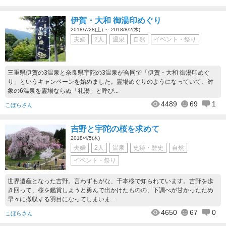
伊賀・大和 御湯印めぐり
2018/7/28(土) ～ 2018/8/2(木)
夫婦
2人
温泉
自然
イベント・祭り
三重県伊賀の3温泉と奈良県宇陀の3温泉が合同で「伊賀・大和 御湯印めぐ
り」というキャンペーンを始めました。霊場めぐりのようになっていて、対
象の6温泉を霊場ならぬ「礼湯」と呼び...
4489
69
1
こぼらさん
吉野と宇陀の桜を求めて
2018/4/5(木)
夫婦
2人
温泉
史跡・歴史
自然
イベント・祭り
世界遺産となった吉野。言わずもがな、千本桜で知られています。吉野を歩
き回って、桜を鑑賞しようと勇んで出かけたものの、下調べが甘かったため
早々に撤収する羽目になってしまいま...
4650
67
0
こぼらさん