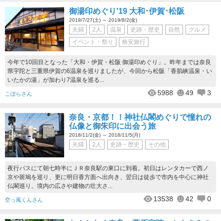
御湯印めぐり'19 大和･伊賀･松阪
2019/7/27(土) ～ 2019/8/2(金)
夫婦
2人
温泉
史跡・歴史
自然
グルメ
イベント・祭り
格安旅行
今年で10回目となった「大和・伊賀・松阪 御湯印めぐり」。昨年までは奈良
県宇陀と三重県伊賀の6温泉を巡りましたが、今回から松阪「香肌峡温泉・い
いたかの湯」が加わり7温泉を巡る...
5988
49
3
こぼらさん
奈良・京都！！神社仏閣めぐりで憧れの
仏像と御朱印に出会う旅
2018/11/2(金) ～ 2018/11/5(月)
夫婦
2人
史跡・歴史
その他
夜行バスにて朝七時半にＪＲ奈良駅の東口に到着。初日はレンタカーで西ノ
京や斑鳩を巡り、更に明日香方面へ出向き、翌日は徒歩で市内を中心に神社
仏閣巡り。境内の広さや建物の壮大さ...
13538
42
0
空っ風くんさん