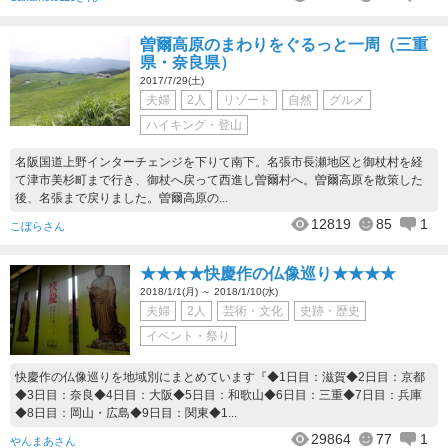
曽爾高原のまわりをぐるっと一周（三重
県・奈良県）
2017/7/29(土)
夫婦
2人
リゾート
自然
グルメ
ハイキング・登山
名阪国道上野インターチェンジを下りて南下。名張市長瀬地区と御杖村を経
て津市美杉町まで行き、御杖へ戻って西進し曽爾村へ。曽爾高原を散策した
後、名張まで戻りました。曽爾高原の...
12819
85
1
こぼらさん
★★★★快慶作の仏像巡り★★★★
2018/1/1(月) ～ 2018/1/10(水)
夫婦
2人
芸術・文化
史跡・歴史
イベント・祭り
快慶作の仏像巡りを地域別にまとめています『◆1日目：滋賀◆2日目：京都
◆3日目：奈良◆4日目：大阪◆5日目：和歌山◆6日目：三重◆7日目：兵庫
◆8日目：岡山・広島◆9日目：関東◆1...
29864
77
1
やんまあさん