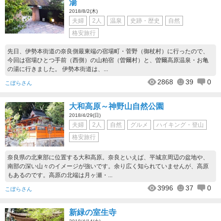
湯
2018/8/2(木)
夫婦
2人
温泉
史跡・歴史
自然
格安旅行
先日、伊勢本街道の奈良側最東端の宿場町・菅野（御杖村）に行ったので、
今回は宿場ひとつ手前（西側）の山粕宿（曽爾村）と、曽爾高原温泉・お亀
の湯に行きました。 伊勢本街道は、...
2868
39
0
こぼらさん
大和高原～神野山自然公園
2018/4/29(日)
夫婦
2人
自然
グルメ
ハイキング・登山
格安旅行
奈良県の北東部に位置する大和高原。奈良といえば、平城京周辺の盆地や、
南部の深い山々のイメージが強いです。余り広く知られていませんが、高原
もあるのです。高原の北端は月ヶ瀬・...
3996
37
0
こぼらさん
新緑の室生寺