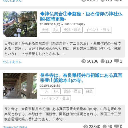
やんまあさん
◆神仏集合①◆磐座・巨石信仰の神社仏
閣-随時更新-
2018/12/11(火) ～ 2018/12/26(水)
夫婦
2人
史跡・歴史
イベント・祭り
日本に古くからある自然崇拝（精霊崇拝・アニミズム）・基層信仰の一種で
ある「磐座」。まだ社殿の概念がない時に、神を磐座に降臨（依り代（神籬
という））させ祭祀をしたとされる。...
50106
110
1
やんまあさん
長谷寺は、奈良県桜井市初瀬にある真言
宗豊山派総本山の寺。
2015/11/21(土)
一人
1人
史跡・歴史
自然
ハイキング・登山
長谷寺は、奈良県桜井市初瀬にある真言宗豊山派総本山の寺。山号を豊山神
楽院と称する。本尊は十一面観音、開基は僧の道明とされる。西国三十三所
観音霊場の第八番札所であり、日本で...
23840
96
0
Sakamoto119さん