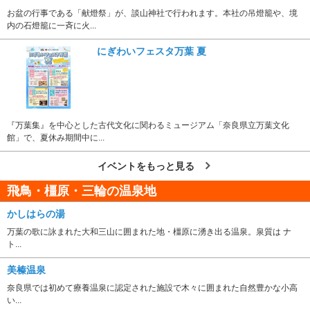
お盆の行事である「献燈祭」が、談山神社で行われます。本社の吊燈籠や、境
内の石燈籠に一斉に火...
にぎわいフェスタ万葉 夏
『万葉集』を中心とした古代文化に関わるミュージアム「奈良県立万葉文化
館」で、夏休み期間中に...
イベントをもっと見る
飛鳥・橿原・三輪の温泉地
かしはらの湯
万葉の歌に詠まれた大和三山に囲まれた地・橿原に湧き出る温泉。泉質は ナ
ト...
美榛温泉
奈良県では初めて療養温泉に認定された施設で木々に囲まれた自然豊かな小高
い...