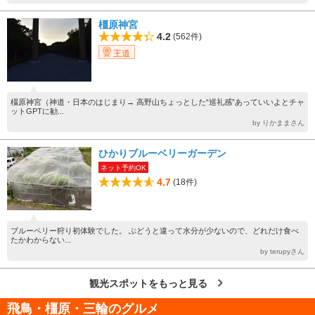
橿原神宮
4.2
(562件)
王道
橿原神宮（神道・日本のはじまり→ 高野山ちょっとした“巡礼感”あっていいよとチャ
ットGPTに勧...
by りかままさん
ひかりブルーベリーガーデン
ネット予約OK
4.7
(18件)
ブルーベリー狩り初体験でした。 ぶどうと違って水分が少ないので、どれだけ食べ
たかわからない...
by terupyさん
観光スポットをもっと見る
飛鳥・橿原・三輪のグルメ