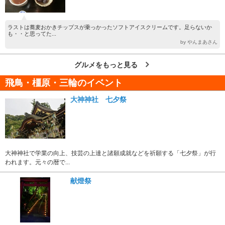
ラストは蕎麦おかきチップスが乗っかったソフトアイスクリームです。足らないか
も・・と思ってた...
by やんまあさん
グルメをもっと見る
飛鳥・橿原・三輪のイベント
大神神社 七夕祭
大神神社で学業の向上、技芸の上達と諸願成就などを祈願する「七夕祭」が行
われます。元々の暦で...
献燈祭