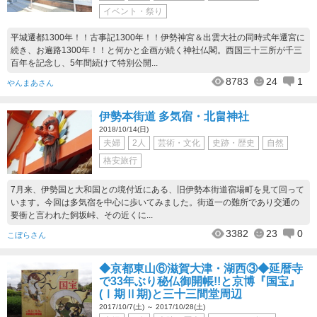
イベント・祭り
平城遷都1300年！！古事記1300年！！伊勢神宮＆出雲大社の同時式年遷宮に
続き、お遍路1300年！！と何かと企画が続く神社仏閣。西国三十三所が千三
百年を記念し、5年間続けて特別公開...
8783
24
1
やんまあさん
伊勢本街道 多気宿・北畠神社
2018/10/14(日)
夫婦
2人
芸術・文化
史跡・歴史
自然
格安旅行
7月来、伊勢国と大和国との境付近にある、旧伊勢本街道宿場町を見て回って
います。今回は多気宿を中心に歩いてみました。街道一の難所であり交通の
要衝と言われた飼坂峠、その近くに...
3382
23
0
こぼらさん
◆京都東山⑥滋賀大津・湖西③◆延暦寺
で33年ぶり秘仏御開帳!!と京博『国宝』
(Ⅰ期Ⅱ期)と三十三間堂周辺
2017/10/7(土) ～ 2017/10/28(土)