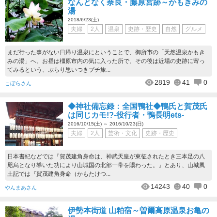
なんとなく奈良・藤原宮跡～かもきみの
湯
2018/6/23(土)
夫婦
2人
温泉
史跡・歴史
自然
グルメ
まだ行った事がない日帰り温泉にということで、御所市の「天然温泉かもき
みの湯」へ。お昼は橿原市内の気に入った所で、その後は近場の史跡に寄っ
てみるという、ぶらり思いつきプチ旅...
2819
41
0
こぼらさん
◆神社備忘録：全国鴨社◆鴨氏と賀茂氏
は同じカモ!?-役行者・鴨長明ets-
2016/10/15(土) ～ 2016/10/23(日)
夫婦
2人
芸術・文化
史跡・歴史
日本書紀などでは『賀茂建角身命は、神武天皇が東征されたとき三本足の八
咫烏となり導いた功により山城国の北部一帯を賜わった。』とあり、山城風
土記では『賀茂建角身命（かもたけつ...
14243
40
0
やんまあさん
伊勢本街道 山粕宿～曽爾高原温泉お亀の