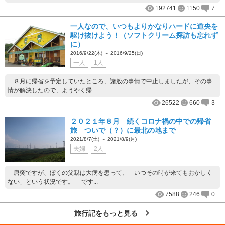
192741
1150
7
一人なので、いつもよりかなりハードに道央を
駆け抜けよう！（ソフトクリーム探訪も忘れず
に）
2016/9/22(木) ～ 2016/9/25(日)
一人
1人
８月に帰省を予定していたところ、諸般の事情で中止しましたが、その事
情が解決したので、ようやく帰...
26522
660
3
２０２１年８月 続くコロナ禍の中での帰省
旅 ついで（？）に最北の地まで
2021/8/7(土) ～ 2021/8/9(月)
夫婦
2人
唐突ですが、ぼくの父親は大病を患って、「いつその時が来てもおかしく
ない」という状況です。 です...
7588
246
0
旅行記をもっと見る