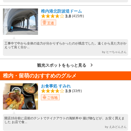
稚内港北防波堤ドーム
3.8
(415件)
王道
工事中で中から全体の迫力が分かりずらかったのが残念でした。遠くから見た方がか
えって良く分か...
by ヒーちゃんさん
観光スポットをもっと見る
稚内・留萌のおすすめのグルメ
お食事処 すみれ
3.9
(33件)
ご当地
開店15分前に店前のテントでテイクアウトの海鮮丼や 揚げ物などが、お安く買えま
した お店で食...
by えみどんさん