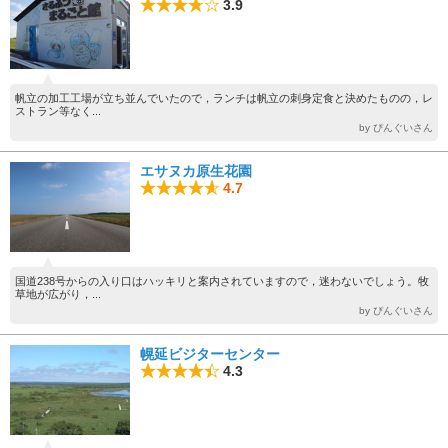
3.9
帆立の加工工場が立ち並んでいたので，ランチは帆立の刺身定食と決めたものの，レ
ストラン等なく...
by ぴんぐいさん
エサヌカ原生花園
4.7
国道238号からの入り口はハッキリと案内されていますので，迷わないでしょう。牧
草地が広がり，...
by ぴんぐいさん
幌延ビジターセンター
4.3