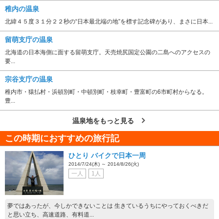
稚内の温泉
北緯４５度３１分２２秒の“日本最北端の地”を標す記念碑があり、まさに日本...
留萌支庁の温泉
北海道の日本海側に面する留萌支庁。天売焼尻国定公園の二島へのアクセスの
要...
宗谷支庁の温泉
稚内市・猿払村・浜頓別町・中頓別町・枝幸町・豊富町の6市町村からなる。
豊...
温泉地をもっと見る
この時期におすすめの旅行記
ひとり バイクで日本一周
2014/7/24(木) ～ 2014/8/26(火)
一人
1人
夢ではあったが、今しかできないことは 生きているうちにやっておくべきだ
と思い立ち、高速道路、有料道...