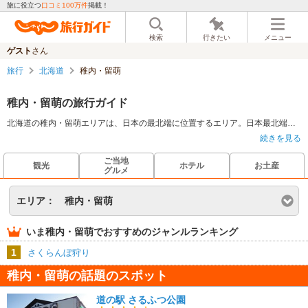
旅に役立つ
口コミ100万件
掲載！
検索
行きたい
メニュー
ゲスト
さん
旅行
北海道
稚内・留萌
稚内・留萌の旅行ガイド
北海道の稚内・留萌エリアは、日本の最北端に位置するエリア。日本最北端の地の記念碑がある宗谷岬からは遥か向こうのサハリンが望める。ノシャップ岬からは利尻島、礼文島が展望可能。海岸沿いのドライブコースは、雄大な景色を眺めながら気持ちの良いドライブが楽しめる。氷河期の地形がそのまま残る宗谷丘陵周氷河地形は、2004年に北海道遺産に選定された。名物のウニ丼は、これを食べるためだけに旅行する価値のある逸品。
続きを見る
ご当地
観光
ホテル
お土産
グルメ
エリア：
稚内・留萌
いま
稚内・留萌
でおすすめのジャンルランキング
1
さくらんぼ狩り
稚内・留萌の話題のスポット
道の駅 さるふつ公園