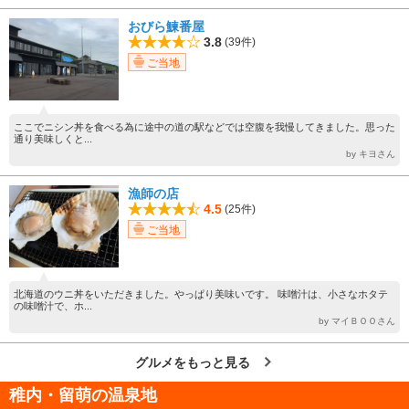
おびら鰊番屋
3.8
(39件)
ご当地
ここでニシン丼を食べる為に途中の道の駅などでは空腹を我慢してきました。思った
通り美味しくと...
by キヨさん
漁師の店
4.5
(25件)
ご当地
北海道のウニ丼をいただきました。やっぱり美味いです。 味噌汁は、小さなホタテ
の味噌汁で、ホ...
by マイＢＯＯさん
グルメをもっと見る
稚内・留萌の温泉地