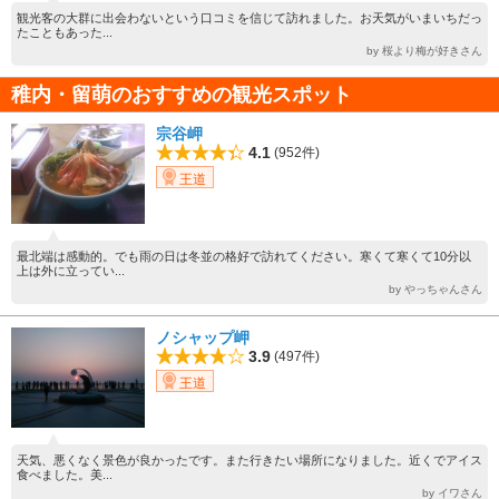
観光客の大群に出会わないという口コミを信じて訪れました。お天気がいまいちだっ
たこともあった...
by 桜より梅が好きさん
稚内・留萌のおすすめの観光スポット
宗谷岬
4.1
(952件)
王道
最北端は感動的。でも雨の日は冬並の格好で訪れてください。寒くて寒くて10分以
上は外に立ってい...
by やっちゃんさん
ノシャップ岬
3.9
(497件)
王道
天気、悪くなく景色が良かったです。また行きたい場所になりました。近くでアイス
食べました。美...
by イワさん