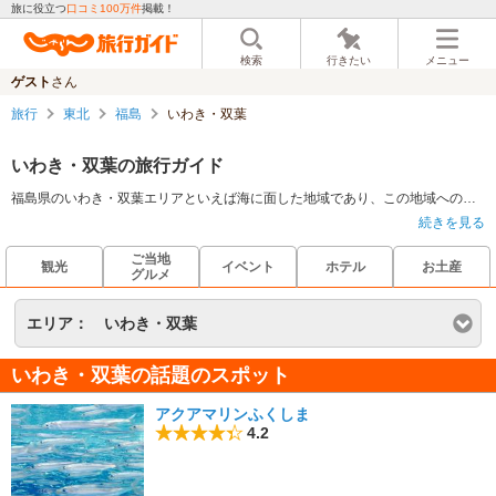
旅に役立つ
口コミ100万件
掲載！
検索
行きたい
メニュー
ゲスト
さん
旅行
東北
福島
いわき・双葉
いわき・双葉の旅行ガイド
福島県のいわき・双葉エリアといえば海に面した地域であり、この地域への旅行では何と言っても、海を感じることができる景観や食事が外せない。景観という部分では、この地域にはいくつか展望台が存在するが、高くから辺りの海を一望できるため旅行客でにぎわっている。食事に関して、この付近では数時間前にとれたものなど、新鮮な海の幸を味わうことのできるお店が多く存在する。様々な角度から、海を満喫できるスポットなのである。
続きを見る
ご当地
観光
イベント
ホテル
お土産
グルメ
エリア：
いわき・双葉
いわき・双葉の話題のスポット
アクアマリンふくしま
4.2