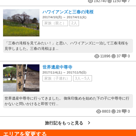
192740
1150
7
ハワイアンズと三春の滝桜
2017/4/10(月) ～ 2017/4/11(火)
家族（親と）
2人
「三春の滝桜を見てみたい！」と思い、ハワイアンズに一泊して三春滝桜を
見学しました。三春の滝桜はま...
11896
37
0
世界遺産中尊寺
2017/11/4(土) ～ 2017/11/5(日)
家族（子連れ）
3人～5人
世界遺産中尊寺に行ってきました。 御朱印集めを始めた下の子に中尊寺に行
かないと問いかけると即答で行...
8803
28
0
旅行記をもっと見る
エリアを変更する