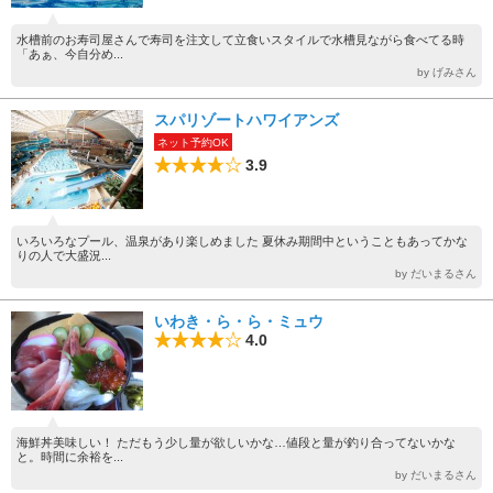
水槽前のお寿司屋さんで寿司を注文して立食いスタイルで水槽見ながら食べてる時
「あぁ、今自分め...
by げみさん
スパリゾートハワイアンズ
ネット予約OK
3.9
いろいろなプール、温泉があり楽しめました 夏休み期間中ということもあってかな
りの人で大盛況...
by だいまるさん
いわき・ら・ら・ミュウ
4.0
海鮮丼美味しい！ ただもう少し量が欲しいかな…値段と量が釣り合ってないかな
と。時間に余裕を...
by だいまるさん