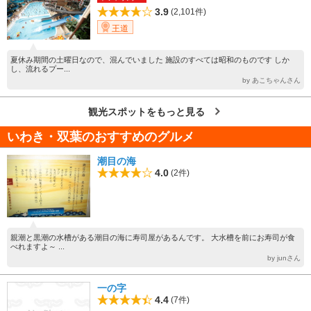
3.9
(2,101件)
王道
夏休み期間の土曜日なので、混んでいました 施設のすべては昭和のものです しか
し、流れるプー...
by あこちゃんさん
観光スポットをもっと見る
いわき・双葉のおすすめのグルメ
潮目の海
4.0
(2件)
親潮と黒潮の水槽がある潮目の海に寿司屋があるんです。 大水槽を前にお寿司が食
べれますよ～ ...
by junさん
一の字
4.4
(7件)