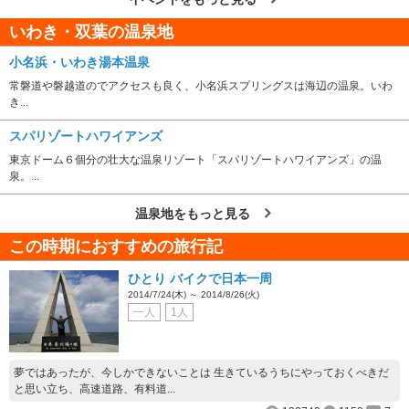
いわき・双葉の温泉地
小名浜・いわき湯本温泉
常磐道や磐越道のでアクセスも良く、小名浜スプリングスは海辺の温泉。いわ
き...
スパリゾートハワイアンズ
東京ドーム６個分の壮大な温泉リゾート「スパリゾートハワイアンズ」の温
泉。...
温泉地をもっと見る
この時期におすすめの旅行記
ひとり バイクで日本一周
2014/7/24(木) ～ 2014/8/26(火)
一人
1人
夢ではあったが、今しかできないことは 生きているうちにやっておくべきだ
と思い立ち、高速道路、有料道...