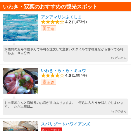
いわき・双葉のおすすめの観光スポット
アクアマリンふくしま
4.2
(1,473件)
王道
水槽前のお寿司屋さんで寿司を注文して立食いスタイルで水槽見ながら食べてる時
「あぁ、今自分め...
by げみさん
いわき・ら・ら・ミュウ
4.0
(1,007件)
王道
お土産屋さんと海鮮丼のお店が沢山ありますよ。 何処に入ろうか悩んでしまいま
す。 ただ土曜日...
by ののさん
スパリゾートハワイアンズ
ネット予約OK