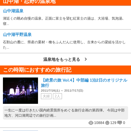
山中湖・忍野の温泉地
山中湖温泉
湖近くの眺め自慢の温泉。正面に富士を望む紅富士の湯は、大浴場、気泡湯､
寝...
山中湖平野温泉
石割山の麓に、県産の栗材・檜をふんだんに使用し、古来からの梁組を活かし
た...
温泉地をもっと見る
この時期におすすめの旅行記
【絶景の旅 Vol.4】中部編 1泊2日のオリジナル
旅行
2011/7/16(土) ～ 2011/7/17(日)
夫婦
2人
一生に一度は行きたい国内絶景箇所をめぐる旅行企画の第四弾。 今回は中部
地方、河口湖周辺での旅行計画...
10884
129
0