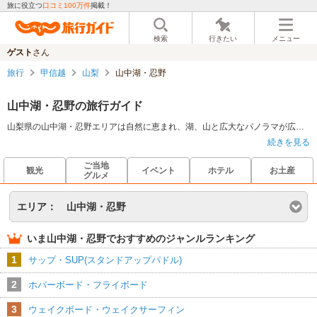
旅に役立つ
口コミ100万件
掲載！
検索
行きたい
メニュー
ゲスト
さん
旅行
甲信越
山梨
山中湖・忍野
山中湖・忍野の旅行ガイド
山梨県の山中湖・忍野エリアは自然に恵まれ、湖、山と広大なパノラマが広がる。山中湖は富士五湖の一つで、中でももっとも大きな湖であるため周辺はリゾート地となっており、一年中旅行客が訪れる地域である。また忍野には国の天然記念物として指定されている忍野八海がある。八つの湧水池で形成され、中でも湧池は最も湧水が多く澄んでいる池であり、日本名水百選の一つである。
続きを見る
ご当地
観光
イベント
ホテル
お土産
グルメ
エリア：
山中湖・忍野
いま
山中湖・忍野
でおすすめのジャンルランキング
1
サップ・SUP(スタンドアップパドル)
2
ホバーボード・フライボード
3
ウェイクボード・ウェイクサーフィン