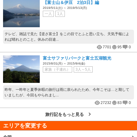
【富士山＆伊豆 2泊3日】編
2019/5/11(土) ～ 2019/5/13(月)
一人
1人
テレビ、雑誌で見た【逆さ富士】をこの目でとふと思い立ち、天気予報によ
れば晴れとのこと。休みの目途...
7701
95
0
富士サファリパークと富士五湖観光
2015/8/31(月) ～ 2015/9/4(金)
家族（子連れ）
3人～5人
昨年、一昨年と夏季休暇の旅行は雨に祟られたため、今年こそは…と期して
いましたが、今回もやられまし...
27232
83
0
旅行記をもっと見る
エリアを変更する