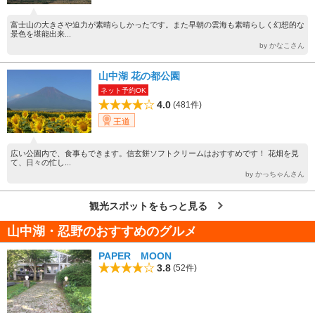
富士山の大きさや迫力が素晴らしかったです。また早朝の雲海も素晴らしく幻想的な
景色を堪能出来...
by かなこさん
山中湖 花の都公園
ネット予約OK
4.0
(481件)
王道
広い公園内で、食事もできます。信玄餅ソフトクリームはおすすめです！ 花畑を見
て、日々の忙し...
by かっちゃんさん
観光スポットをもっと見る
山中湖・忍野のおすすめのグルメ
PAPER MOON
3.8
(52件)