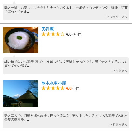
妻と一緒、お茶しにマカダミヤナッツのタルト、カボチャのプディング、珈琲、紅茶
でほっとできま...
by キャッツさん
天祥庵
4.0
(43件)
細い麺で白いお蕎麦でした。喉越しがよく美味しかったです。茹でたとうもろこしも
買ってその場で...
by なおさん
池本水車小屋
4.6
(8件)
妻と二人で、忍野八海へ旅行に行った際に立ち寄りました。近くにある蕎麦屋の池本
茶屋の蕎麦を、...
by れおんさん