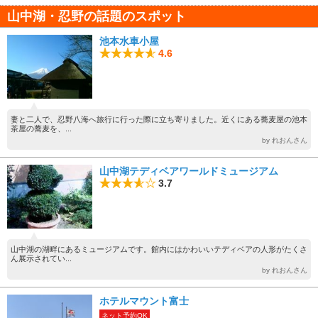
山中湖・忍野の話題のスポット
池本水車小屋
4.6
妻と二人で、忍野八海へ旅行に行った際に立ち寄りました。近くにある蕎麦屋の池本
茶屋の蕎麦を、...
by れおんさん
山中湖テディベアワールドミュージアム
3.7
山中湖の湖畔にあるミュージアムです。館内にはかわいいテディベアの人形がたくさ
ん展示されてい...
by れおんさん
ホテルマウント富士
ネット予約OK