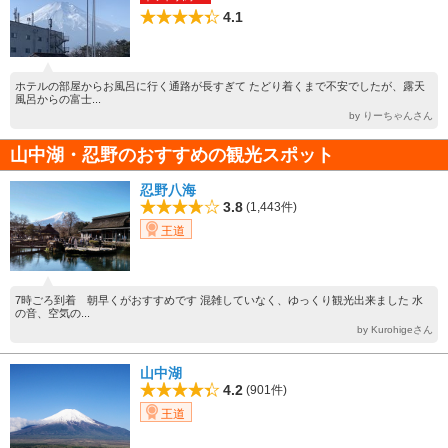
4.1
ホテルの部屋からお風呂に行く通路が長すぎて たどり着くまで不安でしたが、露天
風呂からの富士...
by りーちゃんさん
山中湖・忍野のおすすめの観光スポット
忍野八海
3.8
(1,443件)
王道
7時ごろ到着 朝早くがおすすめです 混雑していなく、ゆっくり観光出来ました 水
の音、空気の...
by Kurohigeさん
山中湖
4.2
(901件)
王道