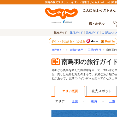
国内の観光スポット・イベント情報はじゃらんnet ～日本
こんにちは♪ゲストさん
じ
宿・ホテル
観光ガイド
旅行ガイド
観光ガイド
ご当地グル
ポイントがたまる・つかえる
旅行ガイド
＞
東海の旅行
＞
三重の旅行
＞
南鳥羽の
南鳥羽の旅行ガイ
鳥羽から奥島を結んだ海岸線を走って、青い海と空
る。周りは漁師と海女のまちで、新鮮な魚介類の
どがあって、志摩スペイン村へも楽々アクセス出
観光スポット
エリア概要
エリア
全国
＞
東海
＞
三重