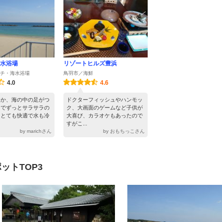
水浴場
リゾートヒルズ豊浜
チ・海水浴場
鳥羽市／海鮮
4.0
4.6
いか、海の中の足がつ
ドクターフィッシュやハンモッ
までずっとサラサラの
ク、大画面のゲームなど子供が
、とても快適で水も冷
大喜び、カラオケもあったので
すがこ...
by marichさん
by おもちっこさん
ットTOP3