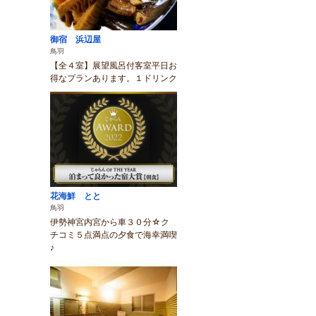
御宿 浜辺屋
鳥羽
【全４室】展望風呂付客室平日お
得なプランあります。１ドリンク
花海鮮 とと
鳥羽
伊勢神宮内宮から車３０分☆ク
チコミ５点満点の夕食で海幸満喫
♪