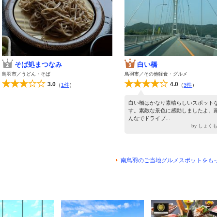
そば処まつなみ
白い橋
鳥羽市／うどん・そば
鳥羽市／その他軽食・グルメ
3.0
4.0
（
1件
）
（
3件
）
白い橋はかなり素晴らしいスポット
す。素敵な景色に感動しましたよ。
んなでドライブ...
by しょく
南鳥羽のご当地グルメスポットをも