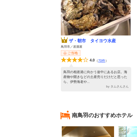
ザ・朝市 タイヨウ水産
鳥羽市／居酒屋
ご当地
4.0
（
70件
）
鳥羽の相差港に向かう途中にあるお店。海
産物や開きなどの土産売りだけだと思った
ら、伊勢海老や...
by タムさんさん
南鳥羽のおすすめホテル