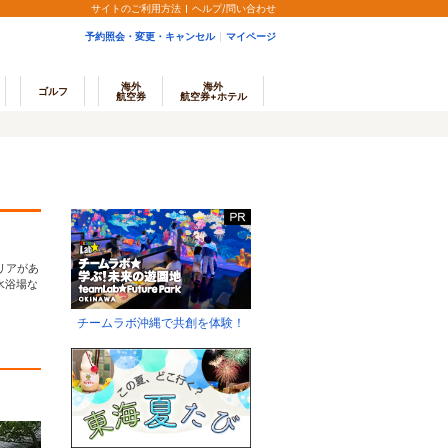
サイトのご利用方法
ヘルプ/問い合わせ
予約照会・変更・キャンセル
マイページ
海外
海外
ゴルフ
航空券
航空券+ホテル
リアがあ
水浴場な
チームラボ沖縄で共創を体験！