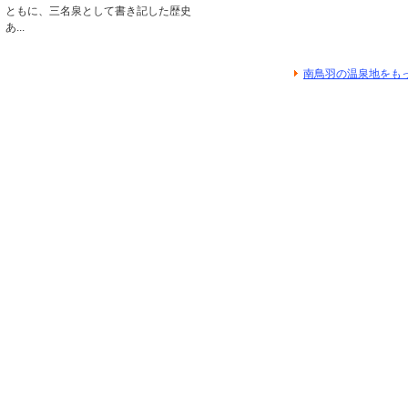
ともに、三名泉として書き記した歴史
あ...
南鳥羽の温泉地をも