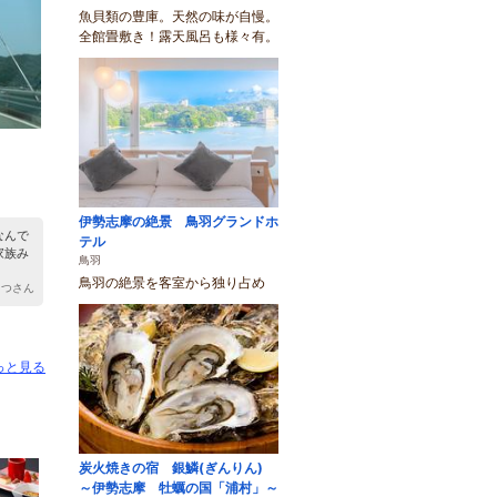
魚貝類の豊庫。天然の味が自慢。
全館畳敷き！露天風呂も様々有。
伊勢志摩の絶景 鳥羽グランドホ
なんで
テル
家族み
鳥羽
鳥羽の絶景を客室から独り占め
もつさん
っと見る
炭火焼きの宿 銀鱗(ぎんりん)
～伊勢志摩 牡蠣の国「浦村」～