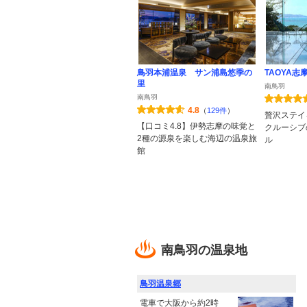
鳥羽本浦温泉 サン浦島悠季の
TAOYA志
里
南鳥羽
南鳥羽
4.8
（
129件
）
贅沢ステイ
【口コミ4.8】伊勢志摩の味覚と
クルーシブ
2種の源泉を楽しむ海辺の温泉旅
ル
館
南鳥羽の温泉地
鳥羽温泉郷
電車で大阪から約2時