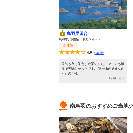
鳥羽展望台
鳥羽市／展望台・夜景スポット
王道
4.0
（
600件
）
天気も良く景色が絶景でした。 アイスも濃
厚で美味しかったです。 富士山が見えなか
ったのが残...
by ゆりさん
南鳥羽のおすすめご当地グ