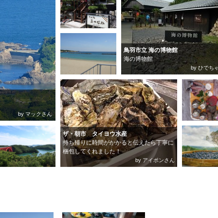
鳥羽市立 海の博物館
海の博物館
by ひでち
by マックさん
ザ・朝市 タイヨウ水産
持ち帰りに時間がかかると伝えたら丁寧に
梱包してくれました！
by アイポンさん