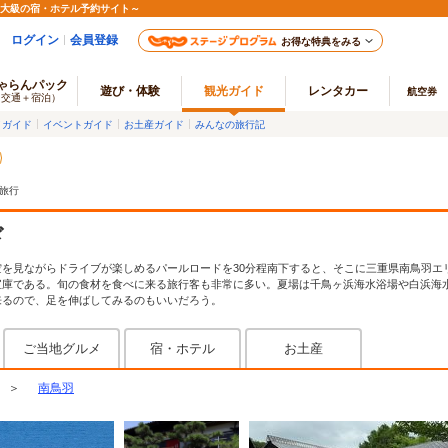
最大級の宿・ホテル予約サイト～
ログイン
会員登録
お得な特典をみる
ゃらんパック
遊び・体験
観光ガイド
レンタカー
航空券
（交通＋宿泊）
メガイド
イベントガイド
お土産ガイド
みんなの旅行記
旅行
ド
を見ながらドライブが楽しめるパールロードを30分程南下すると、そこに三重県南鳥羽エ
宝庫である。旬の食材を食べに来る旅行客も非常に多い。夏場は千鳥ヶ浜海水浴場や白浜海
来るので、足を伸ばしてみるのもいいだろう。
ご当地グルメ
宿・ホテル
お土産
＞
南鳥羽