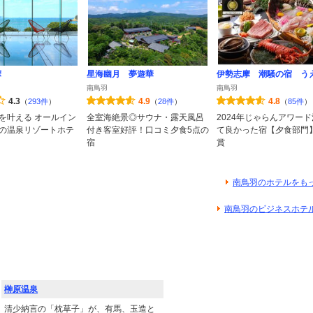
摩
星海幽月 夢遊華
伊勢志摩 潮騒の宿 う
南鳥羽
南鳥羽
4.3
4.9
4.8
（
293件
）
（
28件
）
（
85件
）
を叶える オールイン
全室海絶景◎サウナ・露天風呂
2024年じゃらんアワー
の温泉リゾートホテ
付き客室好評！口コミ夕食5点の
て良かった宿【夕食部門
宿
賞
南鳥羽のホテルをも
南鳥羽のビジネスホテ
榊原温泉
清少納言の「枕草子」が、有馬、玉造と