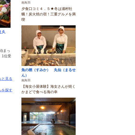
南鳥羽
夕食口コミ４．５★冬は浦村牡
蠣！炭火焼の宿！三重グルメを満
喫
え久
ド泊まっ
】1位受
魚の栖（すみか） 丸仙（まるせ
ん）
っと見る
南鳥羽
【海女小屋体験】海女さんが焼く
ルを探す
かまどで食べる海の幸