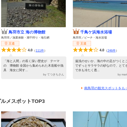
鳥羽市立 海の博物館
千鳥ケ浜海水浴場
鳥羽市／漁業体験・潮干狩り・地引網
鳥羽市／ビーチ・海水浴場
王道
王道
4.0
4.0
（
111件
）
（
246件
）
「海と人間」の長く深い歴史が テーマ
遠浅のせいか、海の中の足がつくと
の 博物館 全国から集められた木造船や漁
でずっとサラサラの砂なので、とて
具 海女に関す...
で水も冷たく透...
by てつきちさん
by ma
南鳥羽の観光スポットをも
ルメスポットTOP3