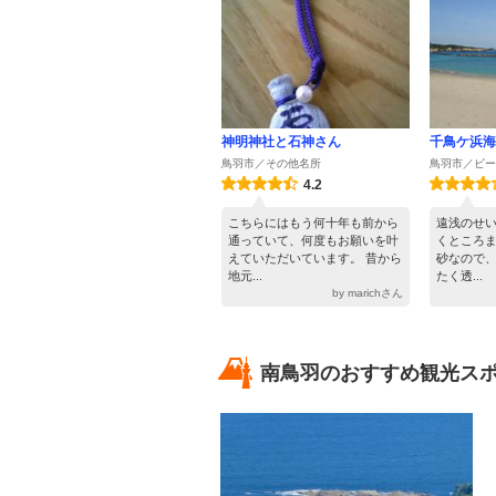
神明神社と石神さん
千鳥ケ浜海
鳥羽市／その他名所
鳥羽市／ビー
4.2
こちらにはもう何十年も前から
遠浅のせ
通っていて、何度もお願いを叶
くところ
えていただいています。 昔から
砂なので
地元...
たく透...
by marichさん
南鳥羽のおすすめ観光スポ