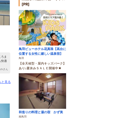
[PR]
鳥羽ビューホテル花真珠【高台に
位置する女性に嬉しい温泉宿】
ころま
鳥羽
も快適
【全天候型・屋内キッズパーク】
あり♪夏休みＳＡＬＥ開催中★
richさん
っと見る
和造りの料理と湯の宿 かず美
南鳥羽