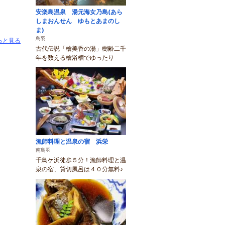
安楽島温泉 湯元海女乃島(あら
しまおんせん ゆもとあまのし
ま)
鳥羽
っと見る
古代伝説「檜美香の湯」樹齢二千
年を数える檜浴槽でゆったり
漁師料理と温泉の宿 浜栄
南鳥羽
千鳥ケ浜徒歩５分！漁師料理と温
泉の宿、貸切風呂は４０分無料♪