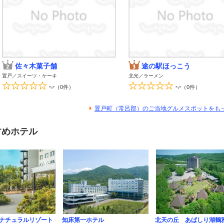
佐々木菓子舗
途の駅ほっこう
置戸／スイーツ・ケーキ
北光／ラーメン
-.-
-.-
（0件）
（0件）
置戸町（常呂郡）のご当地グルメスポットをも
すめホテル
床 ナチュラルリゾート
知床第一ホテル
北天の丘 あばしり湖鶴