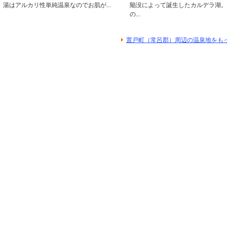
湯はアルカリ性単純温泉なのでお肌が...
陥没によって誕生したカルデラ湖。
の...
置戸町（常呂郡）周辺の温泉地をも