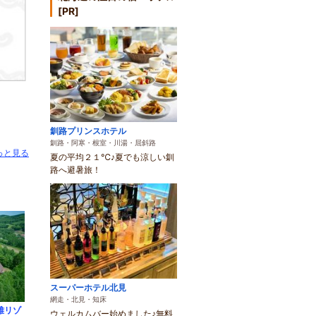
[PR]
釧路プリンスホテル
釧路・阿寒・根室・川湯・屈斜路
っと見る
夏の平均２１℃♪夏でも涼しい釧
路へ避暑旅！
スーパーホテル北見
網走・北見・知床
雅リゾ
ウェルカムバー始めました♪無料