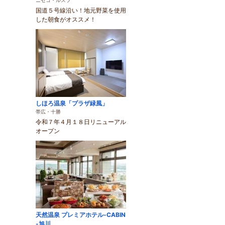
ニセコ・ルスツ
国道５号線沿い！地元野菜を使用
した朝食がオススメ！
しほろ温泉「プラザ緑風」
帯広・十勝
令和７年４月１８日リニューアル
オープン
天然温泉 プレミアホテル-CABIN
-旭川