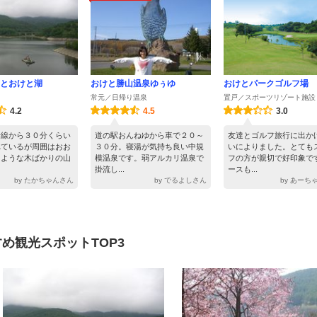
とおけと湖
おけと勝山温泉ゆぅゆ
おけとパークゴルフ場
常元／日帰り温泉
置戸／スポーツリゾート施設
4.2
4.5
3.0
号線から３０分くらい
道の駅おんねゆから車で２０～
友達とゴルフ旅行に出か
れているが周囲はおお
３０分。寝湯が気持ち良い中規
いによりました。とても
るような木ばかりの山
模温泉です。弱アルカリ温泉で
フの方が親切で好印象で
掛流し...
ースも...
by たかちゃんさん
by でるよしさん
by あーち
め観光スポットTOP3