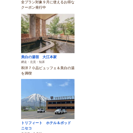
全プラン対象９月に使えるお得な
クーポン発行中
美白の湯宿 大江本家
網走・北見・知床
和洋７０品ビュッフェ＆美白の湯
を満喫
トリフィート ホテル＆ポッド
ニセコ