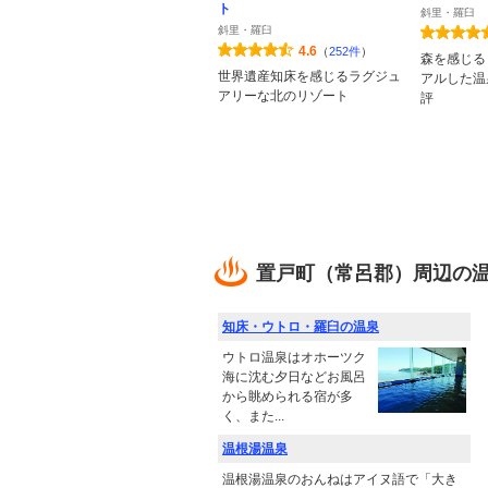
ト
斜里・羅臼
斜里・羅臼
4.6
（
252件
）
森を感じる
世界遺産知床を感じるラグジュ
アルした温
アリーな北のリゾート
評
置戸町（常呂郡）周辺の
知床・ウトロ・羅臼の温泉
ウトロ温泉はオホーツク
海に沈む夕日などお風呂
から眺められる宿が多
く、また...
温根湯温泉
温根湯温泉のおんねはアイヌ語で「大き