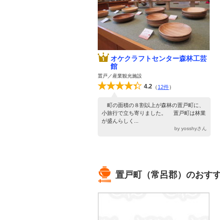
オケクラフトセンター森林工芸
館
置戸／産業観光施設
4.2
（
12件
）
町の面積の８割以上が森林の置戸町に、
小旅行で立ち寄りました。 置戸町は林業
が盛んらしく...
by yosshyさん
置戸町（常呂郡）のおすす