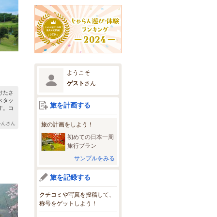
ようこそ
ゲスト
さん
けたさ
スタッ
旅を計画する
す。コ
ゃんさん
旅の計画をしよう！
初めての日本一周
旅行プラン
サンプルをみる
旅を記録する
クチコミや写真を投稿して、
称号をゲットしよう！