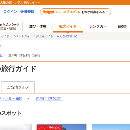
最大級の宿・ホテル予約サイト～
ログイン
会員登録
お得な特典をみる
ゃらんパック
遊び・体験
観光ガイド
レンタカー
航空券
（交通＋宿泊）
メガイド
イベントガイド
お土産ガイド
みんなの旅行記
行
＞
置戸町（常呂郡）の旅行
の旅行ガイド
ご当地グルメ
走・北見・知床
＞
置戸町（常呂郡）
のスポット
ネット予約OK