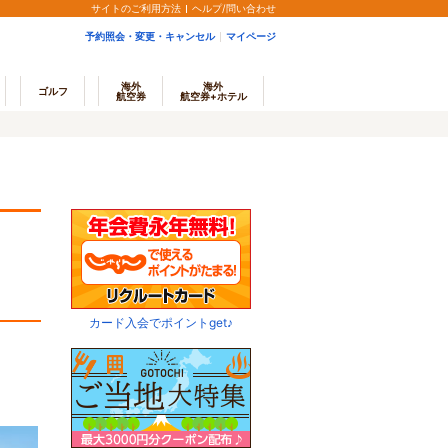
サイトのご利用方法
ヘルプ/問い合わせ
予約照会・変更・キャンセル
マイページ
海外
海外
ゴルフ
航空券
航空券+ホテル
カード入会でポイントget♪