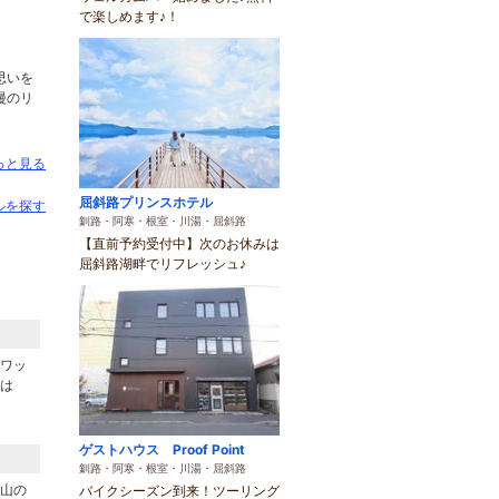
で楽しめます♪！
思いを
漫のリ
っと見る
屈斜路プリンスホテル
ルを探す
釧路・阿寒・根室・川湯・屈斜路
【直前予約受付中】次のお休みは
屈斜路湖畔でリフレッシュ♪
ワッ
は
ゲストハウス Proof Point
釧路・阿寒・根室・川湯・屈斜路
山の
バイクシーズン到来！ツーリング