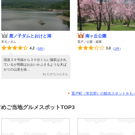
鹿ノ子ダムとおけと湖
南ヶ丘公園
常元／ダム
置戸／公園・庭園
4.2
3.0
（
5件
）
（
1件
）
国道３９号線から３０分くらい舗装はされ
ているが周囲はおおいかぶさるような木ば
かりの山道を抜...
by たかちゃんさん
置戸町（常呂郡）の観光スポットをも
めご当地グルメスポットTOP3