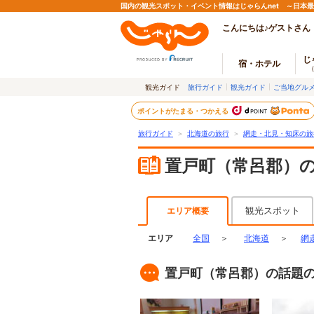
国内の観光スポット・イベント情報はじゃらんnet ～日本
こんにちは♪ゲストさん
じ
宿・ホテル
観光ガイド
旅行ガイド
観光ガイド
ご当地グル
ポイントがたまる・つかえる
旅行ガイド
＞
北海道の旅行
＞
網走・北見・知床の旅
置戸町（常呂郡）
観光スポット
エリア概要
エリア
全国
＞
北海道
＞
網
置戸町（常呂郡）の話題