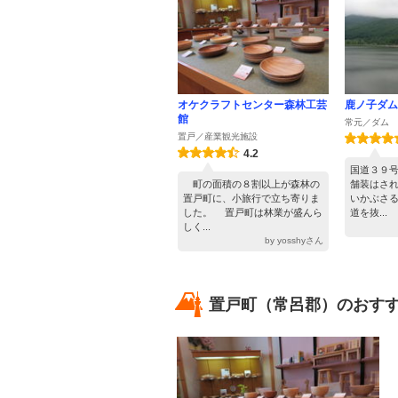
オケクラフトセンター森林工芸
鹿ノ子ダム
館
常元／ダム
置戸／産業観光施設
4.2
国道３９
町の面積の８割以上が森林の
舗装はさ
置戸町に、小旅行で立ち寄りま
いかぶさ
した。 置戸町は林業が盛んら
道を抜...
しく...
by yosshyさん
置戸町（常呂郡）のおすす