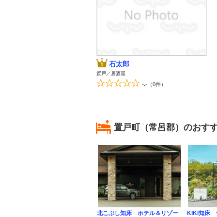
石太郎
置戸／居酒屋
-.-
（0件）
置戸町（常呂郡）のおす
北こぶし知床 ホテル＆リゾー
KIKI知