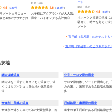
ート
斜里・羅臼
網走・北見
4.6
4.6
（
189件
）
（
154件
）
4.5
（
55件
）
リゾート☆リニュー
お子様にアクアランドが大人気♪
オホーツク民族の浪漫に
泉と4種のサウナが好
温泉・バイキングも高評価◎
馳せる。時空を超える浪
ゾート
置戸町（常呂郡）のホテルをも
置戸町（常呂郡）のビジネスホテ
温泉地
網走湖畔温泉
北見・サロマ湖の温泉
網走湖を一望する高台にある温泉で、近
サロマ湖鶴雅リゾートに湧出した「
くにはミズバショウ群生地や探鳥遊歩
カの湯」。泉質である含鉄塩化物泉
道...
多...
女満別・美幌の温泉
屈斜路湖・摩周湖の温泉
女満別空港から車で5分の女満別温泉。お
道東の弟子屈町にある屈斜路湖は火