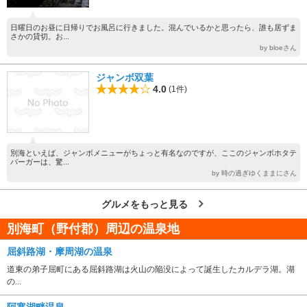
日曜日のお昼に日帰りでお風呂に行きました。混んでいるかと思ったら、誰も居ずま
さかの貸切。お...
by bloeさん
ジャンボ双葉
4.0
(1件)
別海といえば、ジャンボメニューがちょっと有名なのですが、ここのジャンボホタテ
バーガーは、驚...
by 時の過ぎゆくままにさん
グルメをもっと見る
別海町（野付郡）周辺の温泉地
屈斜路湖・摩周湖の温泉
道東の弟子屈町にある屈斜路湖は火山の陥没によって誕生したカルデラ湖。湖
の...