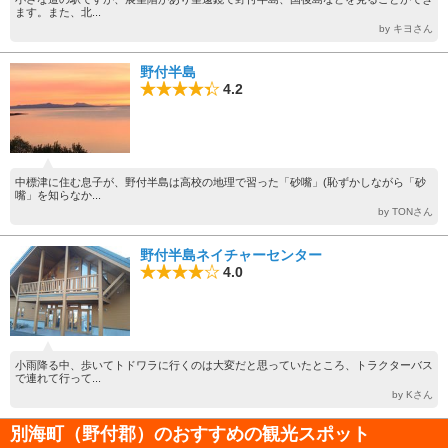
ます。また、北...
by キヨさん
野付半島
4.2
中標津に住む息子が、野付半島は高校の地理で習った「砂嘴」(恥ずかしながら「砂
嘴」を知らなか...
by TONさん
野付半島ネイチャーセンター
4.0
小雨降る中、歩いてトドワラに行くのは大変だと思っていたところ、トラクターバス
で連れて行って...
by Kさん
別海町（野付郡）のおすすめの観光スポット