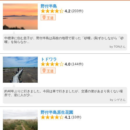
野付半島
4.2
(203件)
王道
中標津に住む息子が、野付半島は高校の地理で習った「砂嘴」(恥ずかしながら「砂
嘴」を知らなか...
by TONさん
トドワラ
4.0
(144件)
王道
約40年ぶりに行きました。今回は車で行きましたが、交通の便があまり良くない場
所で、逆に人が少...
by シゲさん
野付半島原生花園
4.1
(10件)