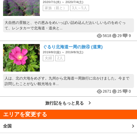
2020/7/1(水) ～ 2020/7/4(土)
家族（親と）
3人～5人
大自然の景観と、その恵みをめいっぱい詰め込んだおいしいものをめぐっ
て、レンタカーで北海道・道央と...
5618
29
9
ぐるり北海道一周の旅④ (道東)
2019/8/2(金) ～ 2019/8/3(土)
夫婦
2人
人は、北の大地をめざす。九州から北海道一周旅行に出かけました。今まで
訪問したことがない観光地を８...
2671
25
0
旅行記をもっと見る
エリアを変更する
全国