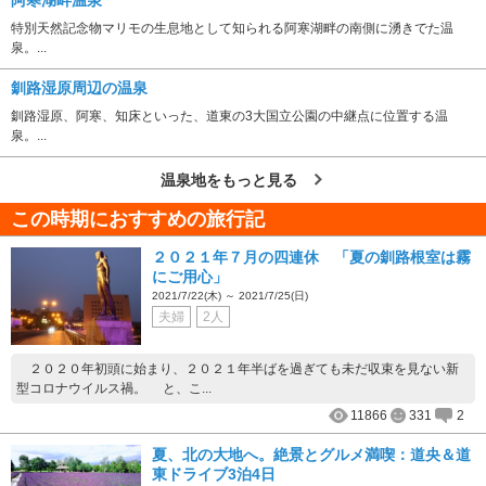
阿寒湖畔温泉
特別天然記念物マリモの生息地として知られる阿寒湖畔の南側に湧きでた温
泉。...
釧路湿原周辺の温泉
釧路湿原、阿寒、知床といった、道東の3大国立公園の中継点に位置する温
泉。...
温泉地をもっと見る
この時期におすすめの旅行記
２０２１年７月の四連休 「夏の釧路根室は霧
にご用心」
2021/7/22(木) ～ 2021/7/25(日)
夫婦
2人
２０２０年初頭に始まり、２０２１年半ばを過ぎても未だ収束を見ない新
型コロナウイルス禍。 と、こ...
11866
331
2
夏、北の大地へ。絶景とグルメ満喫：道央＆道
東ドライブ3泊4日