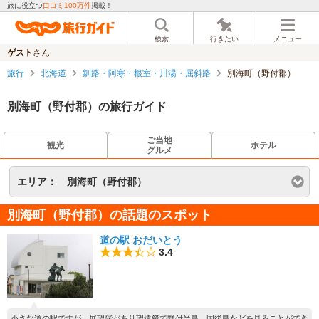
旅に役立つ
口コミ100万件
掲載！
検索
行きたい
メニュー
ゲスト
さん
旅行
北海道
釧路・阿寒・根室・川湯・屈斜路
別海町（野付郡）
別海町（野付郡）の旅行ガイド
ご当地
観光
ホテル
グルメ
エリア：
別海町（野付郡）
別海町（野付郡）の話題のスポット
道の駅 おだいとう
3.4
小さな道の駅ですが、展望階があり望遠鏡で野付半島、国後島などを見ることができ