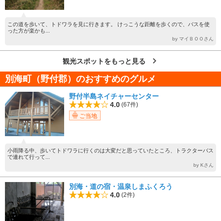
この道を歩いて、トドワラを見に行きます。 けっこうな距離を歩くので、バスを使
った方が楽かも...
by マイＢＯＯさん
観光スポットをもっと見る
別海町（野付郡）のおすすめのグルメ
野付半島ネイチャーセンター
4.0
(67件)
ご当地
小雨降る中、歩いてトドワラに行くのは大変だと思っていたところ、トラクターバス
で連れて行って...
by Kさん
別海・道の宿・温泉しまふくろう
4.0
(2件)