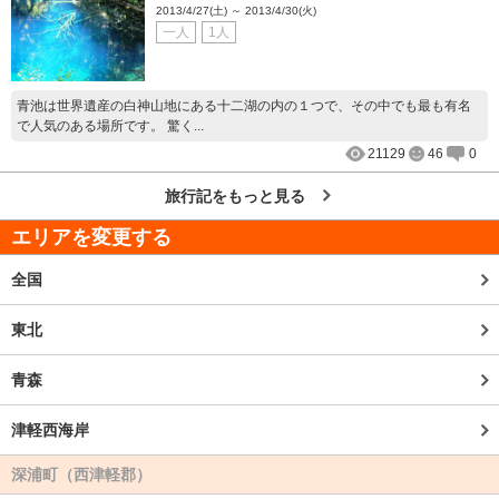
2013/4/27(土) ～ 2013/4/30(火)
一人
1人
青池は世界遺産の白神山地にある十二湖の内の１つで、その中でも最も有名
で人気のある場所です。 驚く...
21129
46
0
旅行記をもっと見る
エリアを変更する
全国
東北
青森
津軽西海岸
深浦町（西津軽郡）