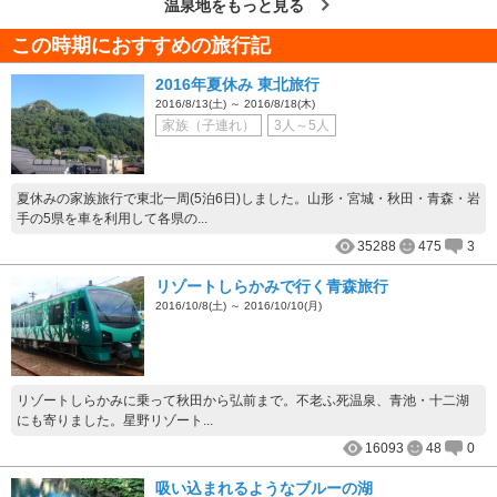
温泉地をもっと見る
この時期におすすめの旅行記
2016年夏休み 東北旅行
2016/8/13(土) ～ 2016/8/18(木)
家族（子連れ）
3人～5人
夏休みの家族旅行で東北一周(5泊6日)しました。山形・宮城・秋田・青森・岩
手の5県を車を利用して各県の...
35288
475
3
リゾートしらかみで行く青森旅行
2016/10/8(土) ～ 2016/10/10(月)
リゾートしらかみに乗って秋田から弘前まで。不老ふ死温泉、青池・十二湖
にも寄りました。星野リゾート...
16093
48
0
吸い込まれるようなブルーの湖