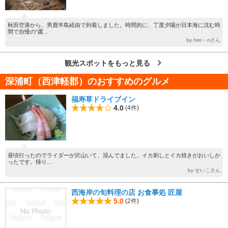
秋田空港から、男鹿半島経由で到着しました。時間的に、丁度夕陽が日本海に沈む時
間で自慢の“露...
by hiro－nさん
観光スポットをもっと見る
深浦町（西津軽郡）のおすすめのグルメ
福寿草ドライブイン
4.0
(4件)
昼頃行ったのでライダーが沢山いて、混んでました。イカ刺しとイカ焼きがおいしか
ったです。帰り...
by せいこさん
西海岸の旬料理の店 お食事処 匠屋
5.0
(2件)