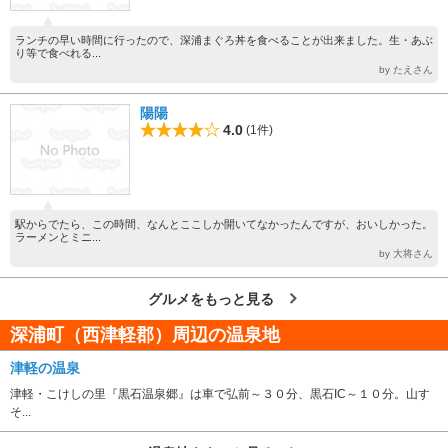
ランチの早い時間に行ったので、深浦まぐろ丼を食べることが出来ました。生・あぶ
り等で食べれる...
by たえさん
陽陽
4.0
(1件)
駅からでたら、この時間、なんとここしか開いてなかったんですが、おいしかった。
ラーメンとミニ...
by 大将さん
グルメをもっと見る
深浦町（西津軽郡）周辺の温泉地
津軽の温泉
津軽・こけしの里『黒石温泉郷』は車で弘前～３０分、黒石IC～１０分。山す
そ...