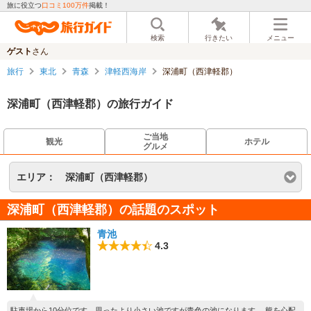
旅に役立つ
口コミ100万件
掲載！
検索
行きたい
メニュー
ゲスト
さん
旅行
東北
青森
津軽西海岸
深浦町（西津軽郡）
深浦町（西津軽郡）の旅行ガイド
ご当地
観光
ホテル
グルメ
エリア：
深浦町（西津軽郡）
深浦町（西津軽郡）の話題のスポット
青池
4.3
駐車場から10分位です。思ったより小さい池ですが青色の池になります。 熊を心配