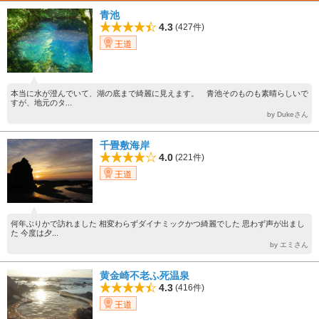
青池
4.3
(427件)
王道
本当に水が澄んでいて、湖の底まで綺麗に見えます。 青池そのものも素晴らしいで
すが、地元のタ...
by Dukeさん
千畳敷海岸
4.0
(221件)
王道
何年ぶりかで訪れました 相変わらずダイナミックかつ綺麗でした 思わず声が出まし
た 今度は夕...
by エミさん
黄金崎不老ふ死温泉
4.3
(416件)
王道