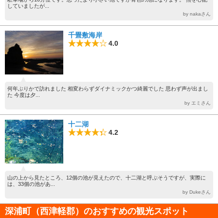
していましたが...
by nakaさん
千畳敷海岸
4.0
何年ぶりかで訪れました 相変わらずダイナミックかつ綺麗でした 思わず声が出まし
た 今度は夕...
by エミさん
十二湖
4.2
山の上から見たところ、12個の池が見えたので、十二湖と呼ぶそうですが、実際に
は、33個の池があ...
by Dukeさん
深浦町（西津軽郡）のおすすめの観光スポット