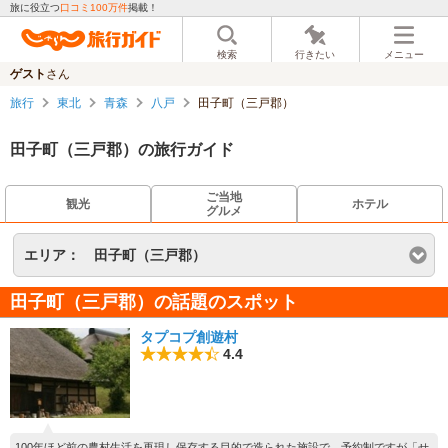
旅に役立つ
口コミ100万件
掲載！
検索
行きたい
メニュー
ゲスト
さん
旅行
東北
青森
八戸
田子町（三戸郡）
田子町（三戸郡）の旅行ガイド
ご当地
観光
ホテル
グルメ
エリア：
田子町（三戸郡）
田子町（三戸郡）の話題のスポット
タプコプ創遊村
4.4
100年ほど前の農村生活を再現し保存する目的で造られた施設で、予約制ですが「せ