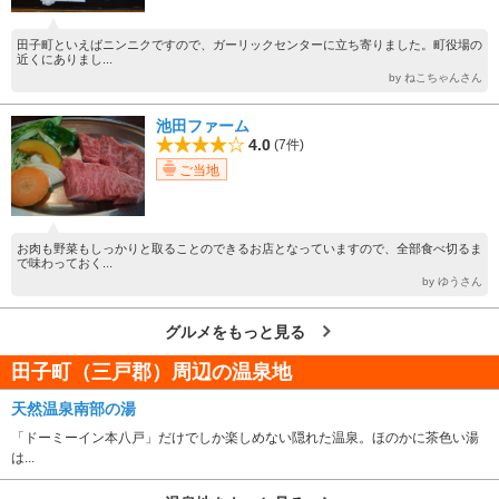
田子町といえばニンニクですので、ガーリックセンターに立ち寄りました。町役場の
近くにありまし...
by ねこちゃんさん
池田ファーム
4.0
(7件)
ご当地
お肉も野菜もしっかりと取ることのできるお店となっていますので、全部食べ切るま
で味わっておく...
by ゆうさん
グルメをもっと見る
田子町（三戸郡）周辺の温泉地
天然温泉南部の湯
「ドーミーイン本八戸」だけでしか楽しめない隠れた温泉。ほのかに茶色い湯
は...