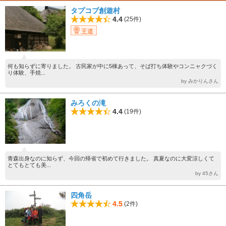
タプコプ創遊村
4.4
(25件)
王道
何も知らずに寄りました。 古民家が中に5棟あって、そば打ち体験やコンニャクづく
り体験、手焼...
by みかりんさん
みろくの滝
4.4
(19件)
青森出身なのに知らず、今回の帰省で初めて行きました。 真夏なのに大変涼しくて
とてもとても美...
by 45さん
四角岳
4.5
(2件)