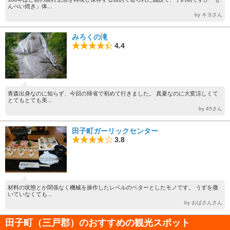
んべい焼き」体...
by キヨさん
みろくの滝
4.4
青森出身なのに知らず、今回の帰省で初めて行きました。 真夏なのに大変涼しくて
とてもとても美...
by 45さん
田子町ガーリックセンター
3.8
材料の状態とか関係なく機械を操作したレベルのベターとしたモノです。 うずを撒
いていなくても...
by おばさんさん
田子町（三戸郡）のおすすめの観光スポット