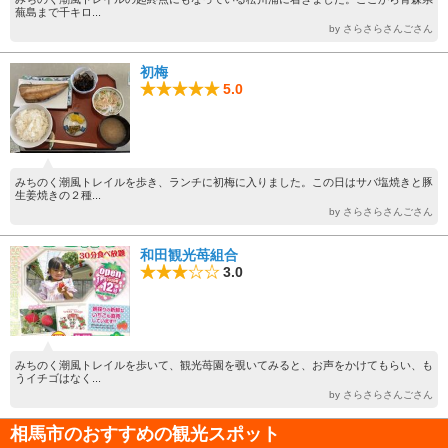
蕪島まで千キロ...
by さらさらさんごさん
初梅
5.0
みちのく潮風トレイルを歩き、ランチに初梅に入りました。この日はサバ塩焼きと豚
生姜焼きの２種...
by さらさらさんごさん
和田観光苺組合
3.0
みちのく潮風トレイルを歩いて、観光苺園を覗いてみると、お声をかけてもらい、も
うイチゴはなく...
by さらさらさんごさん
相馬市のおすすめの観光スポット