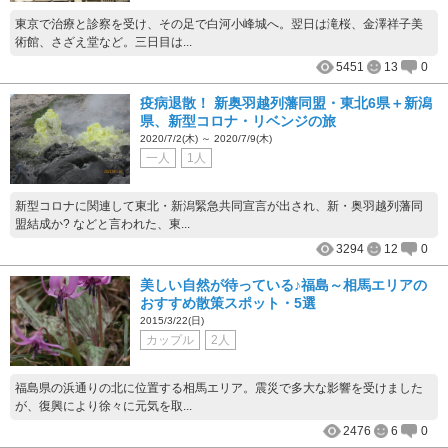
東京で治療と診察を受け、その足で白河小峰城へ。翌日は滝桜、金澤祥子美
術館、さざえ堂など。三日目は...
5451
13
0
疫病退散！ 新奥羽越列藩同盟・東北6県＋新潟
県、新型コロナ・リベンジの旅
2020/7/2(木) ～ 2020/7/9(木)
一人
1人
新型コロナに関連して東北・新潟緊急共同宣言が出され、新・奥羽越列藩同
盟結成か? などと言われた、東...
3294
12
0
美しい自然が待っている♪福島～相馬エリアの
おすすめ散策スポット・5選
2015/3/22(日)
カップル
2人
福島県の浜通りの北に位置する相馬エリア。震災で多大な影響を受けました
が、復興により徐々に元気を取...
2476
6
0