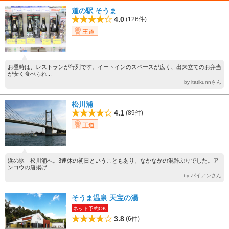
道の駅 そうま
4.0
(126件)
王道
お昼時は、レストランが行列です。イートインのスペースが広く、出来立てのお弁当
が安く食べられ...
by itatikunnさん
松川浦
4.1
(89件)
王道
浜の駅 松川浦へ。3連休の初日ということもあり、なかなかの混雑ぶりでした。ア
ンコウの唐揚げ...
by パイアンさん
そうま温泉 天宝の湯
ネット予約OK
3.8
(6件)