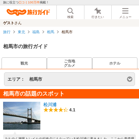
旅に役立つ
口コミ100万件
掲載！
検索
行きたい
メニュー
ゲスト
さん
旅行
東北
福島
相馬
相馬市
相馬市の旅行ガイド
ご当地
観光
ホテル
グルメ
エリア：
相馬市
相馬市の話題のスポット
松川浦
4.1
みちのく潮風トレイルの起終点にもなっている松川浦に着きました。ここから青森県