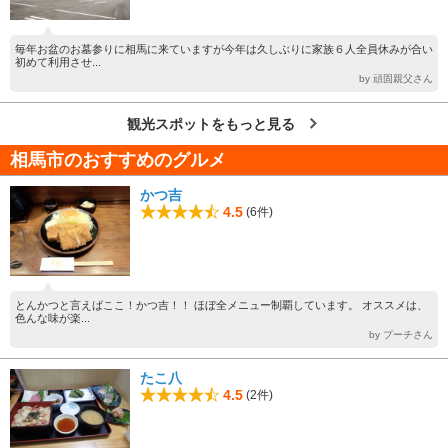
毎年お盆のお墓参りに相馬に来ていますが今年は久しぶりに家族６人全員休みが合い
初めて利用させ...
by 頑固親父さん
観光スポットをもっと見る
相馬市のおすすめのグルメ
かつ吉
4.5
(6件)
とんかつと言えばここ！かつ吉！！ ほぼ全メニュー制覇しています。 オススメは、
色んな味が楽...
by プーチさん
たこ八
4.5
(2件)