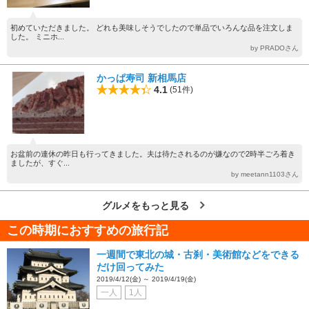
初めていただきました。 どれも美味しそうでしたので単品でいろんな品を注文しま
した。 ミニホ...
by PRADOさん
かっぱ寿司 新相馬店
4.1
(51件)
お盆前の連休の昨日も行ってきました。夫は待たされるのが嫌なので2時半ごろ着き
ましたが、すぐ...
by meetann1103さん
グルメをもっと見る
この時期におすすめの旅行記
一週間で東北の城・古刹・美術館などをできる
だけ回ってみた
2019/4/12(金) ～ 2019/4/19(金)
一人
1人