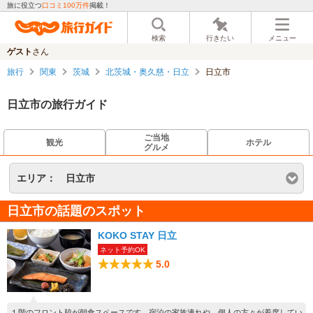
旅に役立つ
口コミ100万件
掲載！
検索
行きたい
メニュー
ゲスト
さん
旅行
関東
茨城
北茨城・奥久慈・日立
日立市
日立市の旅行ガイド
ご当地
観光
ホテル
グルメ
エリア：
日立市
日立市の話題のスポット
KOKO STAY 日立
ネット予約OK
5.0
１階のフロント脇が朝食スペースです。宿泊の家族連れや、個人の方々が着席してい