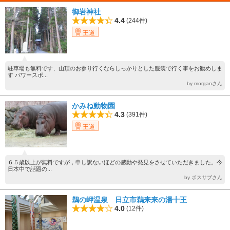
御岩神社
4.4
(244件)
王道
駐車場も無料です、山頂のお参り行くならしっかりとした服装で行く事をお勧めしま
す パワースポ...
by morganさん
かみね動物園
4.3
(391件)
王道
６５歳以上が無料ですが，申し訳ないほどの感動や発見をさせていただきました。今
日本中で話題の...
by ボスサブさん
鵜の岬温泉 日立市鵜来来の湯十王
4.0
(12件)