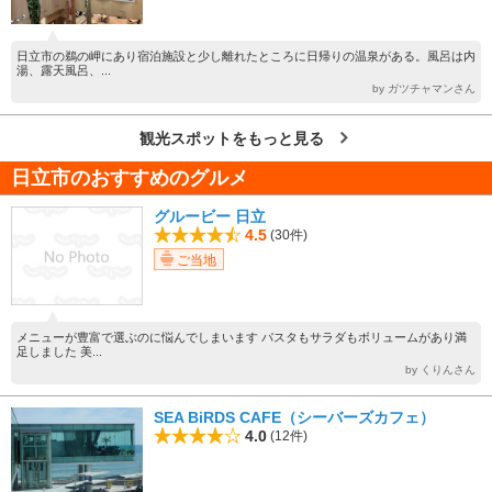
日立市の鵜の岬にあり宿泊施設と少し離れたところに日帰りの温泉がある。風呂は内
湯、露天風呂、...
by ガツチャマンさん
観光スポットをもっと見る
日立市のおすすめのグルメ
グルービー 日立
4.5
(30件)
ご当地
メニューが豊富で選ぶのに悩んでしまいます パスタもサラダもボリュームがあり満
足しました 美...
by くりんさん
SEA BiRDS CAFE（シーバーズカフェ）
4.0
(12件)