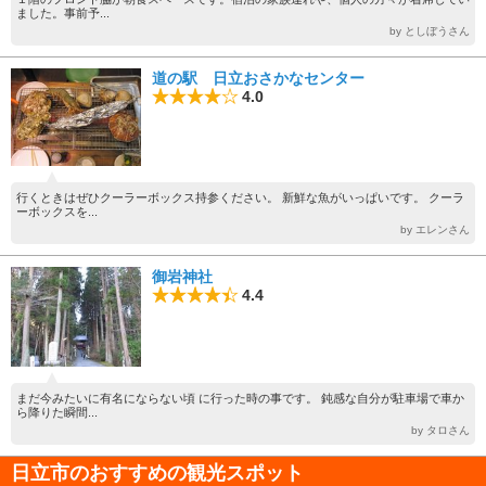
ました。事前予...
by としぼうさん
道の駅 日立おさかなセンター
4.0
行くときはぜひクーラーボックス持参ください。 新鮮な魚がいっぱいです。 クーラ
ーボックスを...
by エレンさん
御岩神社
4.4
まだ今みたいに有名にならない頃 に行った時の事です。 鈍感な自分が駐車場で車か
ら降りた瞬間...
by タロさん
日立市のおすすめの観光スポット