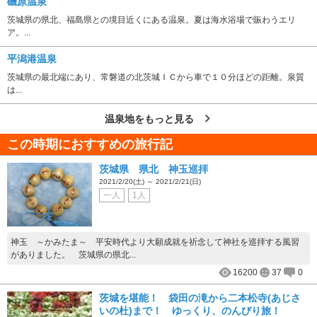
磯原温泉
茨城県の県北、福島県との境目近くにある温泉。夏は海水浴場で賑わうエリ
ア。...
平潟港温泉
茨城県の最北端にあり、常磐道の北茨城ＩＣから車で１０分ほどの距離。泉質
は...
温泉地をもっと見る
この時期におすすめの旅行記
茨城県 県北 神玉巡拝
2021/2/20(土) ～ 2021/2/21(日)
一人
1人
神玉 ～かみたま～ 平安時代より大願成就を祈念して神社を巡拝する風習
がありました。 茨城県の県北...
16200
37
0
茨城を堪能！ 袋田の滝から二本松寺(あじさ
いの杜)まで！ ゆっくり、のんびり旅！