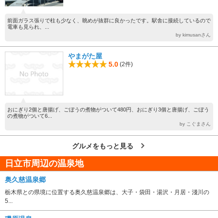
前面ガラス張りで柱も少なく、眺めが抜群に良かったです。駅舎に接続しているので
電車も見られ、...
by kimusanさん
やまがた屋
5.0
(2件)
おにぎり2個と唐揚げ、ごぼうの煮物がついて480円、おにぎり3個と唐揚げ、ごぼう
の煮物がついて6...
by こぐまさん
グルメをもっと見る
日立市周辺の温泉地
奥久慈温泉郷
栃木県との県境に位置する奥久慈温泉郷は、大子・袋田・湯沢・月居・淺川の
5...