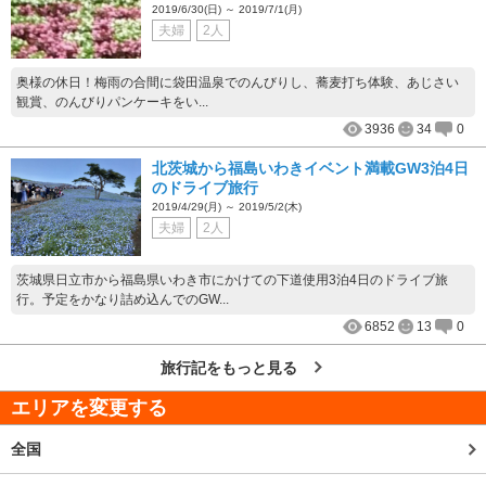
2019/6/30(日) ～ 2019/7/1(月)
夫婦
2人
奥様の休日！梅雨の合間に袋田温泉でのんびりし、蕎麦打ち体験、あじさい
観賞、のんびりパンケーキをい...
3936
34
0
北茨城から福島いわきイベント満載GW3泊4日
のドライブ旅行
2019/4/29(月) ～ 2019/5/2(木)
夫婦
2人
茨城県日立市から福島県いわき市にかけての下道使用3泊4日のドライブ旅
行。予定をかなり詰め込んでのGW...
6852
13
0
旅行記をもっと見る
エリアを変更する
全国