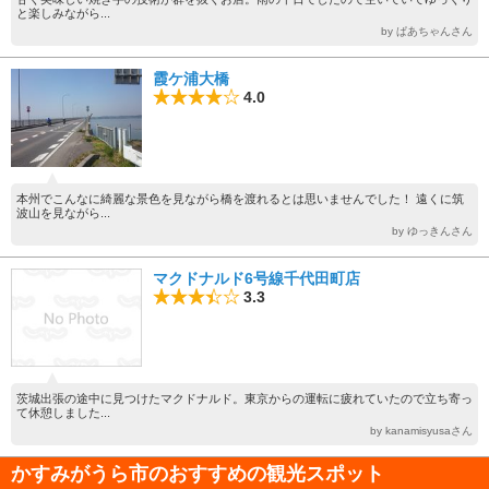
と楽しみながら...
by ぱあちゃんさん
霞ケ浦大橋
4.0
本州でこんなに綺麗な景色を見ながら橋を渡れるとは思いませんでした！ 遠くに筑
波山を見ながら...
by ゆっきんさん
マクドナルド6号線千代田町店
3.3
茨城出張の途中に見つけたマクドナルド。東京からの運転に疲れていたので立ち寄っ
て休憩しました...
by kanamisyusaさん
かすみがうら市のおすすめの観光スポット