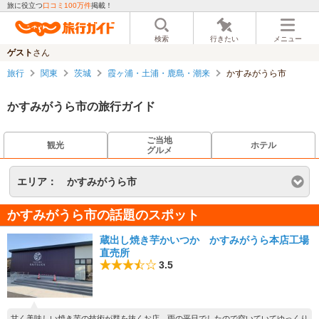
旅に役立つ
口コミ100万件
掲載！
検索
行きたい
メニュー
ゲスト
さん
旅行
関東
茨城
霞ヶ浦・土浦・鹿島・潮来
かすみがうら市
かすみがうら市の旅行ガイド
ご当地
観光
ホテル
グルメ
エリア：
かすみがうら市
かすみがうら市の話題のスポット
蔵出し焼き芋かいつか かすみがうら本店工場
直売所
3.5
甘く美味しい焼き芋の技術が群を抜くお店。雨の平日でしたので空いていてゆっくり