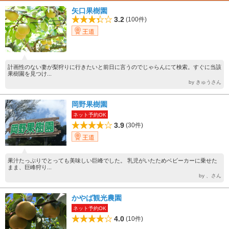
矢口果樹園
3.2
(100件)
王道
計画性のない妻が梨狩りに行きたいと前日に言うのでじゃらんにて検索。すぐに当該
果樹園を見つけ...
by きゅうさん
岡野果樹園
ネット予約OK
3.9
(30件)
王道
果汁たっぷりでとっても美味しい巨峰でした。 乳児がいたためベビーカーに乗せた
まま、巨峰狩り...
by 、さん
かやば観光農園
ネット予約OK
4.0
(10件)