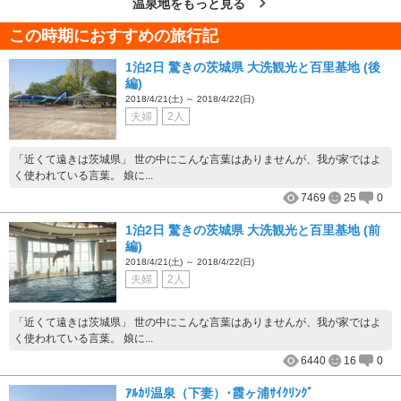
温泉地をもっと見る
この時期におすすめの旅行記
1泊2日 驚きの茨城県 大洗観光と百里基地 (後
編)
2018/4/21(土) ～ 2018/4/22(日)
夫婦
2人
「近くて遠きは茨城県」 世の中にこんな言葉はありませんが、我が家ではよ
く使われている言葉。 娘に...
7469
25
0
1泊2日 驚きの茨城県 大洗観光と百里基地 (前
編)
2018/4/21(土) ～ 2018/4/22(日)
夫婦
2人
「近くて遠きは茨城県」 世の中にこんな言葉はありませんが、我が家ではよ
く使われている言葉。 娘に...
6440
16
0
ｱﾙｶﾘ温泉（下妻）･霞ヶ浦ｻｲｸﾘﾝｸﾞ