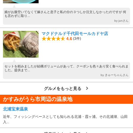
娘がお腹空いてなくて嫁さんと息子と私の分の３つしか注文しなかったのですが 何
も言わずに取り...
by junさん
マクドナルド千代田モールカドヤ店
4.6
(3件)
セットを頼みましたが結構ボリュームがあって、クーポンも色々あり安く食べられま
した。提供まで...
by きゅーちゃんさん
グルメをもっと見る
かすみがうら市周辺の温泉地
北浦宝来温泉
近年、フィッシングベースとしても知られる北浦・霞ヶ浦。その北浦湖、山田
入...