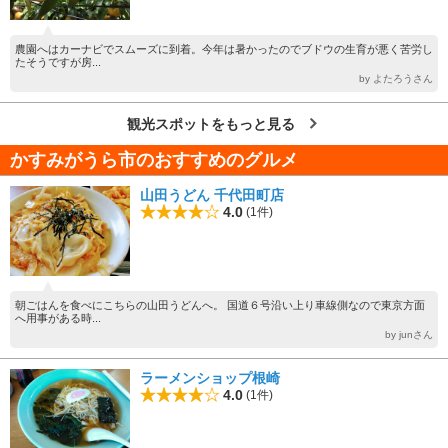
農園へはカーナビでスムーズに到着。今年は暑かったのでブドウの生育が悪く苦労し
たそうですが房...
by よたろうさん
観光スポットをもっと見る
かすみがうら市のおすすめのグルメ
山田うどん 千代田町店
4.0
(1件)
朝ごはんを食べにこちらの山田うどんへ。 国道６号沿い上り車線側なので東京方面
へ用事がある時...
by junさん
ラーメンショップ根崎
4.0
(1件)