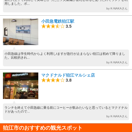
用しました。ボ...
by K-NAKAさん
小田急電鉄狛江駅
3.5
小田急線は学生時代からよく利用しtますが急行が止まらない狛江は初めて降りまし
た。比較的きれ...
by K-NAKAさん
マクドナルド狛江マルシェ店
3.8
ランチを終えて小田急線に乗る前にコーヒーが飲みたいなと思っているとマクドナル
ドがあったので...
by K-NAKAさん
狛江市のおすすめの観光スポット