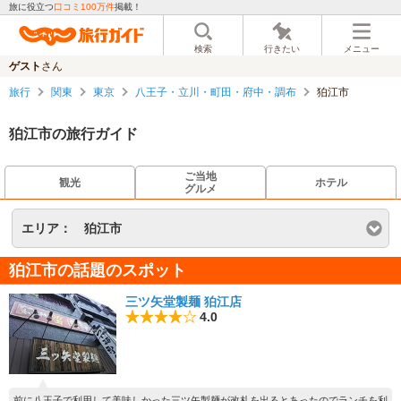
旅に役立つ
口コミ100万件
掲載！
検索
行きたい
メニュー
ゲスト
さん
旅行
関東
東京
八王子・立川・町田・府中・調布
狛江市
狛江市の旅行ガイド
ご当地
観光
ホテル
グルメ
エリア：
狛江市
狛江市の話題のスポット
三ツ矢堂製麺 狛江店
4.0
前に八王子で利用して美味しかった三ツ矢製麺が改札を出るとあったのでランチを利