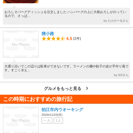
おろしそバーグディッシュを注文しました ハンバーグの上に大根おろしがのってい
るので、さっぱ...
by たけがーるさん
狸小路
4.5
(2件)
大通り沿いでこの辺りは駐車ができないです。ラーメンの麺や餃子の皮が手作り風で
す。すごく冷え...
by SOさん
グルメをもっと見る
この時期におすすめの旅行記
狛江市内ウオーキング
2020/11/23(月)
一人
1人