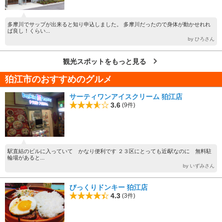
多摩川でサップが出来ると知り申込しました。 多摩川だったので身体が動かせれれ
ば良し！くらい...
by ひろさん
観光スポットをもっと見る
狛江市のおすすめのグルメ
サーティワンアイスクリーム 狛江店
3.6
(9件)
駅直結のビルに入っていて かなり便利です ２３区にとっても近i駅なのに 無料駐
輪場があると...
by いずみさん
びっくりドンキー 狛江店
4.3
(3件)