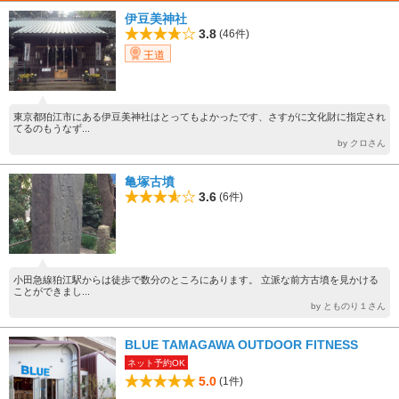
伊豆美神社
3.8
(46件)
王道
東京都狛江市にある伊豆美神社はとってもよかったです、さすがに文化財に指定され
てるのもうなず...
by クロさん
亀塚古墳
3.6
(6件)
小田急線狛江駅からは徒歩で数分のところにあります。 立派な前方古墳を見かける
ことができまし...
by とものり１さん
BLUE TAMAGAWA OUTDOOR FITNESS
ネット予約OK
5.0
(1件)