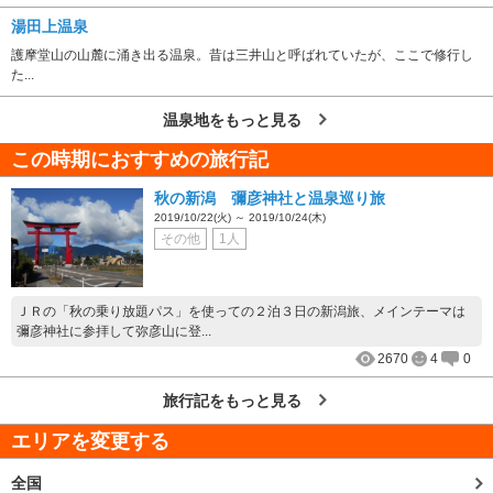
湯田上温泉
護摩堂山の山麓に涌き出る温泉。昔は三井山と呼ばれていたが、ここで修行し
た...
温泉地をもっと見る
この時期におすすめの旅行記
秋の新潟 彌彦神社と温泉巡り旅
2019/10/22(火) ～ 2019/10/24(木)
その他
1人
ＪＲの「秋の乗り放題パス」を使っての２泊３日の新潟旅、メインテーマは
彌彦神社に参拝して弥彦山に登...
2670
4
0
旅行記をもっと見る
エリアを変更する
全国