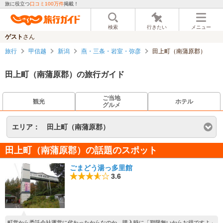
旅に役立つ
口コミ100万件
掲載！
検索
行きたい
メニュー
ゲスト
さん
旅行
甲信越
新潟
燕・三条・岩室・弥彦
田上町（南蒲原郡）
田上町（南蒲原郡）の旅行ガイド
ご当地
観光
ホテル
グルメ
エリア：
田上町（南蒲原郡）
田上町（南蒲原郡）の話題のスポット
ごまどう湯っ多里館
3.6
町営から委託会社運営に代わったからなのか、購入時に「期限無いからお得ですよ」