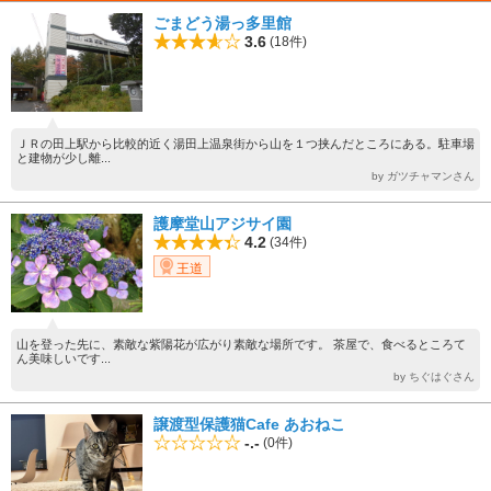
ごまどう湯っ多里館
3.6
(18件)
ＪＲの田上駅から比較的近く湯田上温泉街から山を１つ挟んだところにある。駐車場
と建物が少し離...
by ガツチャマンさん
護摩堂山アジサイ園
4.2
(34件)
王道
山を登った先に、素敵な紫陽花が広がり素敵な場所です。 茶屋で、食べるところて
ん美味しいです...
by ちぐはぐさん
譲渡型保護猫Cafe あおねこ
-.-
(0件)