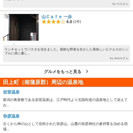
by カルさん
山Ｃａｆｅ 一歩
4.0
(1件)
ランチセットでパスタを頂きました。新鮮な野菜を生かした美味しいピクルスがシン
プルに体に優し...
by akaneさん
グルメをもっと見る
田上町（南蒲原郡）周辺の温泉地
岩室温泉
新潟の奥座敷である岩室温泉は、江戸時代より北国街道の温泉地として栄えて
お...
弥彦温泉
古くから神の山として信仰された弥彦山。山麓の弥彦神社の参拝客を泊める宿
場...