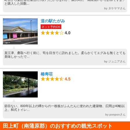
と購入した回数...
by タケヤマさん
道の駅たがみ
ネット予約OK
4.0
直江津、桑取へ行く前に、筍を目当てに訪れました。柔らかくてエグみも無くとても
美味しかったで...
by ジュニアさん
椿寿荘
4.5
節目ない、800年以上の欅からの一枚板がふんだんに使われた建築物、広間は40帖以
上、和式トイレ...
by ponponさん
田上町（南蒲原郡）のおすすめの観光スポット