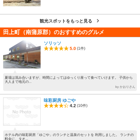
観光スポットをもっと見る
田上町（南蒲原郡）のおすすめのグルメ
ソリッソ
5.0
(1件)
夏場は混み合いますが、時間によってはゆっくり座って食べていけます。 子供から
大人まで地元の...
by かおりさん
味彩厨房 ゆごや
4.2
(10件)
ホテル内の味彩厨房「ゆごや」のランチと温泉のセットを 利用しました。 ランチの
料金に、タオ...