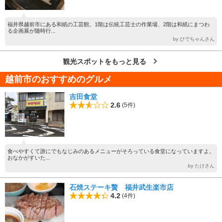
福井県越前市にある和紙の工芸館。1階は伝統工芸士の作業場、2階は和紙にまつわ
る企画展が随時行...
by ひでちゃんさん
観光スポットをもっと見る
越前市のおすすめのグルメ
吉田食堂
2.6
(5件)
食べやすくて誰にでもなじみのあるメニューがそろっている食堂になっていますよ。
おなかがすいた...
by たけさん
石焼ステーキ贅 福井武生楽市店
4.2
(4件)