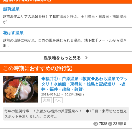
越前温泉
越前海岸エリアの温泉を称して越前温泉と呼ぶ。玉川温泉・厨温泉・南部温泉
が...
花はす温泉
越前の山懐に抱かれ、自然の風を感じられる温泉。地下数千メートルから湧き
出...
温泉地をもっと見る
この時期におすすめの旅行記
◆福井①：芦原温泉⇒敦賀◆あわら温泉でマッ
タリ！水族館・東尋坊・雄島と記紀巡り -坂
井・福井・越前・敦賀-
2013/4/27(土) ～ 2013/4/29(月)
夫婦
2人
毎年の恒例行事！！京都から福井の芦原温泉へ！！◆1日目：東尋坊など観光
スポットを巡りました。この年...
7538
23
0