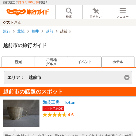
旅に役立つ
口コミ100万件
掲載！
検索
行きたい
メニュー
ゲスト
さん
旅行
北陸
福井
越前
越前市
越前市の旅行ガイド
ご当地
観光
イベント
ホテル
グルメ
エリア：
越前市
越前市の話題のスポット
陶芸工房 Totan
ネット予約OK
4.6
初めての体験をして、非常にいい思い出になった。思ってたよりも土が硬くて力が必