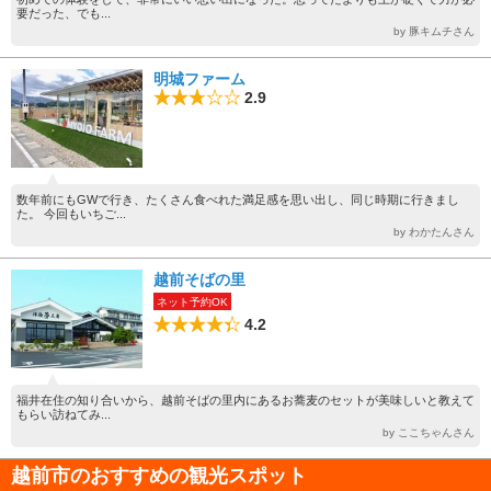
要だった、でも...
by 豚キムチさん
明城ファーム
2.9
数年前にもGWで行き、たくさん食べれた満足感を思い出し、同じ時期に行きまし
た。 今回もいちご...
by わかたんさん
越前そばの里
ネット予約OK
4.2
福井在住の知り合いから、越前そばの里内にあるお蕎麦のセットが美味しいと教えて
もらい訪ねてみ...
by ここちゃんさん
越前市のおすすめの観光スポット