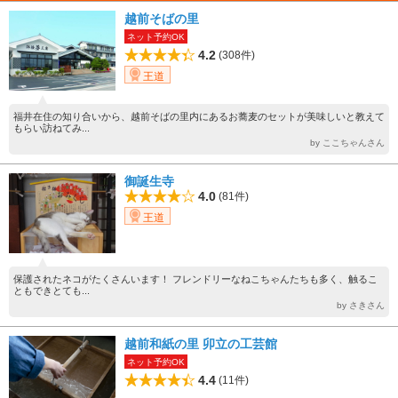
越前そばの里
ネット予約OK
4.2
(308件)
王道
福井在住の知り合いから、越前そばの里内にあるお蕎麦のセットが美味しいと教えて
もらい訪ねてみ...
by ここちゃんさん
御誕生寺
4.0
(81件)
王道
保護されたネコがたくさんいます！ フレンドリーなねこちゃんたちも多く、触るこ
ともできとても...
by さきさん
越前和紙の里 卯立の工芸館
ネット予約OK
4.4
(11件)