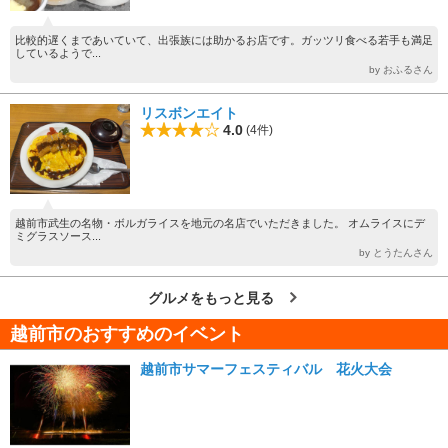
比較的遅くまであいていて、出張族には助かるお店です。ガッツリ食べる若手も満足
しているようで...
by おふるさん
リスボンエイト
4.0
(4件)
越前市武生の名物・ボルガライスを地元の名店でいただきました。 オムライスにデ
ミグラスソース...
by とうたんさん
グルメをもっと見る
越前市のおすすめのイベント
越前市サマーフェスティバル 花火大会