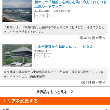
初めての「越前」を楽しむ為に抑えておくべき
王道ルートマップ
2015/3/22(日) ～ 2015/3/23(月)
その他
1人
「越前」は、日本海に面した福井県の真ん中辺りにあります。 今まで少し行
きにくかった越前ですが、北...
3180
9
0
白山平泉寺から越前大仏へ ＮＯ２
2024/6/15(土)
一人
1人
東海北陸自動車道から中部縦貫道経て白山平泉寺～越前大仏間約６，２ｋｍ
をハイキングした、白山平泉寺...
734
4
0
旅行記をもっと見る
エリアを変更する