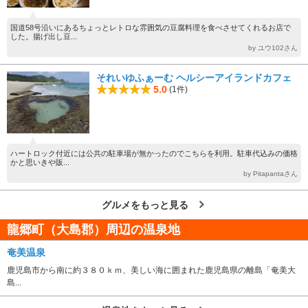
国道58号沿いにあるちょっとレトロな雰囲気の豆腐料理を食べさせてくれるお店で
した。揚げ出し豆...
by ユウ102さん
それいゆふぁーむ ヘルシーアイランドカフェ
5.0
(1件)
ハートロック付近には公共の駐車場が無かったのでこちらを利用。駐車代込みの価格
かと思いきや販...
by Pitapantaさん
グルメをもっと見る
龍郷町（大島郡）周辺の温泉地
奄美温泉
鹿児島市から南に約３８０ｋｍ、美しい海に囲まれた鹿児島県の離島「奄美大
島...