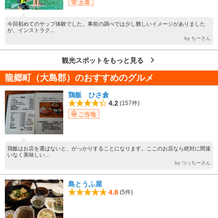
王道
今回初めてのサップ体験でした。事前の調べでは少し難しいイメージがありました
が、インストラク...
by ちーさん
観光スポットをもっと見る
龍郷町（大島郡）のおすすめのグルメ
鶏飯 ひさ倉
4.2
(157件)
ご当地
鶏飯はお店を選ばないと、がっかりすることになります。ここのお店なら絶対に間違
いなく美味しい...
by つっちーさん
島とうふ屋
4.8
(5件)