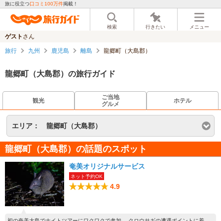
旅に役立つ
口コミ100万件
掲載！
検索
行きたい
メニュー
ゲスト
さん
旅行
九州
鹿児島
離島
龍郷町（大島郡）
龍郷町（大島郡）の旅行ガイド
ご当地
観光
ホテル
グルメ
エリア：
龍郷町（大島郡）
龍郷町（大島郡）の話題のスポット
奄美オリジナルサービス
ネット予約OK
4.9
初の奄美大島でナイトツアーにワクワクで参加。 クロウサギの遭遇ポイントに着