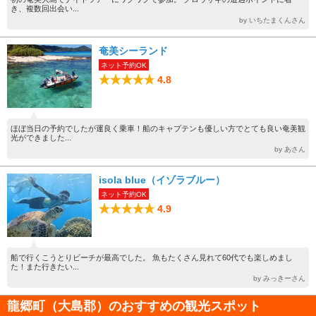
き、複数回出会い...
by いちたまくんさん
奄美シーランド
ネット予約OK
4.8
ほぼ当日の予約でしたが運良く乗車！船のキャプテンも優しい方でとても良い奄美観
光ができました...
by あさん
isola blue（イゾラブルー）
ネット予約OK
4.9
船で行くこうとりビーチが最高でした。 魚もたくさん見れて60代でも楽しめまし
た！また行きたい...
by みっきーさん
龍郷町（大島郡）のおすすめの観光スポット