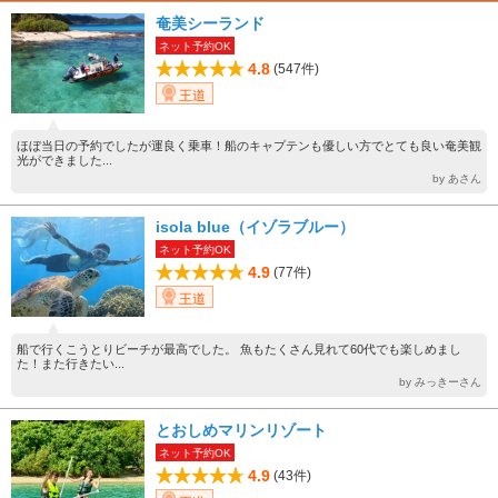
奄美シーランド
ネット予約OK
4.8
(547件)
王道
ほぼ当日の予約でしたが運良く乗車！船のキャプテンも優しい方でとても良い奄美観
光ができました...
by あさん
isola blue（イゾラブルー）
ネット予約OK
4.9
(77件)
王道
船で行くこうとりビーチが最高でした。 魚もたくさん見れて60代でも楽しめまし
た！また行きたい...
by みっきーさん
とおしめマリンリゾート
ネット予約OK
4.9
(43件)