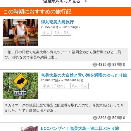
温泉地をもっと見る
この時期におすすめの旅行記
弾丸奄美大島旅行
2015/7/5(日) ～ 2015/7/6(月)
友人
3人～5人
一泊二日の日程で奄美大島へ弾丸ツアー！ 福岡空港から飛行機でひとっ飛
び。 弾丸なので奄美を網羅は出...
4815
82
0
奄美大島の大自然と青い海を満喫のゆったり旅
2018/8/17(金) ～ 2018/8/19(日)
家族（子連れ）
6人～9人
スカイマークの就航記念で格安に航空券が取れたので、奄美大島に行ってき
ました。とても綺麗な海と砂浜...
3393
59
0
LCCバンザイ！奄美大島一泊二日ぶらり旅