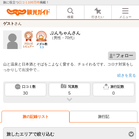
旅に役立つ
口コミ100万件
掲載！
検索
行きたい
メニュー
ゲスト
さん
ぶんちゃん
さん
（男性・70代）
メダル数
1コ
フォロー
山と温泉と日本酒とそばをこよなく愛する、チョイわるです。コロナ対策をし
っかりして出没中で...
続きを見る
口コミ数
写真数
旅行記数
30
5
0
旅の記録リスト
旅行記
旅したエリアで絞り込む