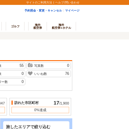
サイトのご利用方法
ヘルプ/問い合わせ
予約照会・変更・キャンセル
マイページ
海外
海外
ゴルフ
航空券
航空券+ホテル
55
0
数
写真数
0
76
数
いいね数
0
ワー数
17
訪れた市区町村
/47
/1,900
0%達成
旅したエリアで絞り込む