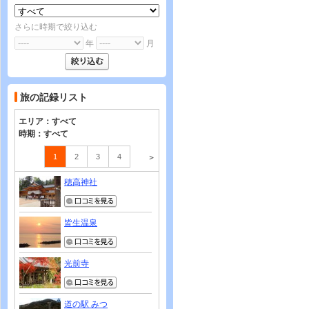
さらに時期で絞り込む
年
月
旅の記録リスト
エリア：
すべて
時期：
すべて
1
2
3
4
＞
穂高神社
皆生温泉
光前寺
道の駅 みつ