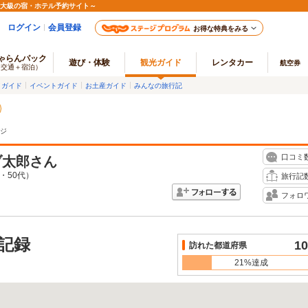
最大級の宿・ホテル予約サイト～
ログイン
会員登録
お得な特典をみる
ゃらんパック
遊び・体験
観光ガイド
レンタカー
航空券
（交通＋宿泊）
メガイド
イベントガイド
お土産ガイド
みんなの旅行記
ジ
口コミ
ブ太郎
さん
・50代）
旅行記
フォロ
記録
10
訪れた都道府県
21%達成