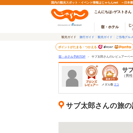
国内の観光スポット・イベント情報はじゃらんnet ～日本
こんにちは♪ゲストさん
じ
宿・ホテル
観光ガイド
旅行ガイド
観光ガイド
ご当地グル
ポイントがたまる・つかえる
宿・ホテル予約TOP
＞
サブ太郎さんのレビュアーペー
サ
（男性
メダル数
2コ
サブ太郎さんの旅の