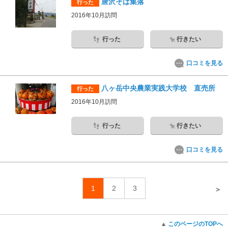
唐沢そば集落
行った
2016年10月訪問
行った
行きたい
口コミを見る
八ヶ岳中央農業実践大学校 直売所
行った
2016年10月訪問
行った
行きたい
口コミを見る
1
2
3
＞
このページのTOPへ