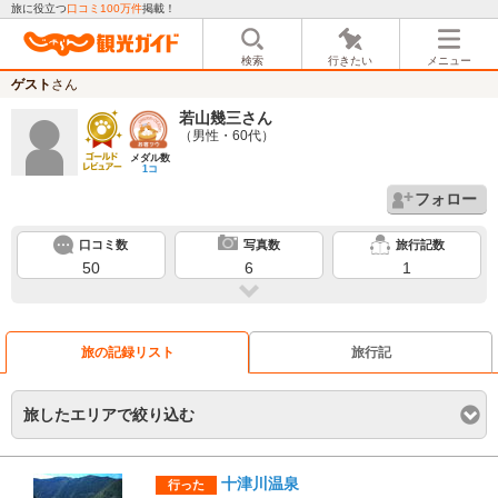
旅に役立つ
口コミ100万件
掲載！
検索
行きたい
メニュー
ゲスト
さん
若山幾三
さん
（男性・60代）
メダル数
1コ
フォロー
口コミ数
写真数
旅行記数
50
6
1
旅の記録リスト
旅行記
旅したエリアで絞り込む
十津川温泉
行った