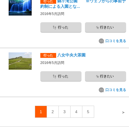
鍋ヶ滝公園 ※ウェブからの事前予
行った
約制による入園とな...
2016年5月訪問
行った
行きたい
口コミを見る
八女中央大茶園
行った
2016年5月訪問
行った
行きたい
口コミを見る
1
2
3
4
5
＞