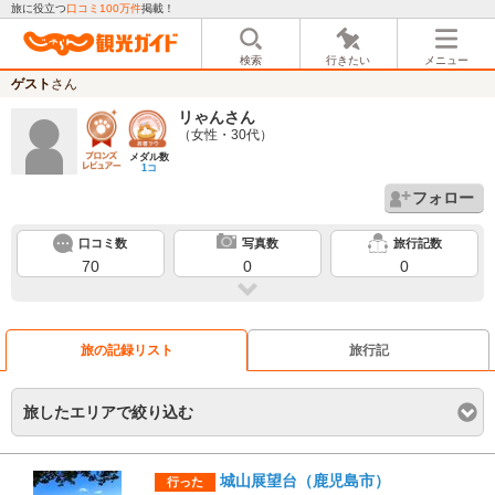
旅に役立つ
口コミ100万件
掲載！
検索
行きたい
メニュー
ゲスト
さん
リゃん
さん
（女性・30代）
メダル数
1コ
フォロー
口コミ数
写真数
旅行記数
70
0
0
旅の記録リスト
旅行記
旅したエリアで絞り込む
城山展望台（鹿児島市）
行った