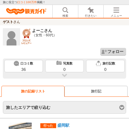
旅に役立つ
口コミ100万件
掲載！
検索
行きたい
メニュー
ゲスト
さん
よーこ
さん
（女性・60代）
フォロー
口コミ数
写真数
旅行記数
36
0
0
旅の記録リスト
旅行記
旅したエリアで絞り込む
盛岡駅
行った