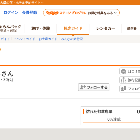
最大級の宿・ホテル予約サイト～
ログイン
会員登録
お得な特典をみる
ゃらんパック
遊び・体験
観光ガイド
レンタカー
航空券
（交通＋宿泊）
メガイド
イベントガイド
お土産ガイド
みんなの旅行記
口コミ
ち
さん
・30代）
旅行記
フォロ
0
訪れた都道府県
0%達成