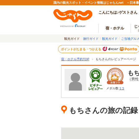
国内の観光スポット・イベント情報はじゃらんnet ～日本
こんにちは♪ゲストさん
じ
宿・ホテル
観光ガイド
旅行ガイド
観光ガイド
ご当地グル
ポイントがたまる・つかえる
宿・ホテル予約TOP
＞
もちさんのレビュアーページ
も
（男性
メダル数
1コ
もちさんの旅の記録