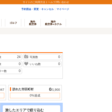
サイトのご利用方法
ヘルプ/問い合わせ
予約照会・変更・キャンセル
マイページ
海外
海外
ゴルフ
航空券
航空券+ホテル
24
0
数
写真数
0
0
数
いいね数
0
ワー数
0
訪れた市区町村
/47
/1,900
0%達成
旅したエリアで絞り込む