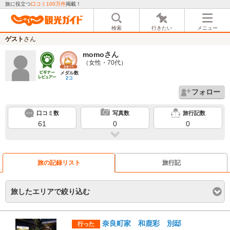
旅に役立つ
口コミ100万件
掲載！
検索
行きたい
メニュー
ゲスト
さん
momo
さん
（女性・70代）
メダル数
2コ
フォロー
口コミ数
写真数
旅行記数
61
0
0
旅の記録リスト
旅行記
旅したエリアで絞り込む
奈良町家 和鹿彩 別邸
行った