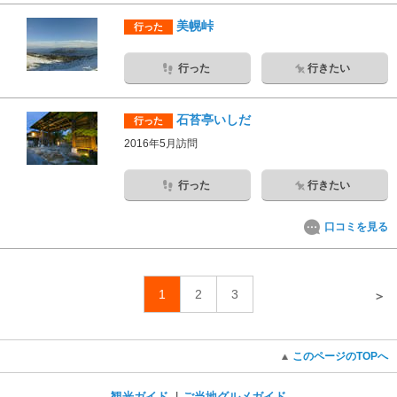
美幌峠
行った
行った
行きたい
石苔亭いしだ
行った
2016年5月訪問
行った
行きたい
口コミを見る
1
2
3
＞
このページのTOPへ
観光ガイド
ご当地グルメガイド