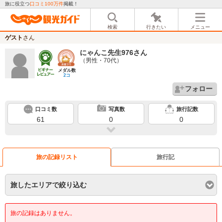
旅に役立つ
口コミ100万件
掲載！
検索
行きたい
メニュー
ゲスト
さん
にゃんこ先生976
さん
（男性・70代）
メダル数
2コ
フォロー
口コミ数
写真数
旅行記数
61
0
0
旅の記録リスト
旅行記
旅したエリアで絞り込む
旅の記録はありません。