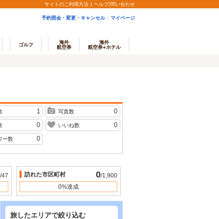
サイトのご利用方法
ヘルプ/問い合わせ
予約照会・変更・キャンセル
マイページ
海外
海外
ゴルフ
航空券
航空券+ホテル
1
0
数
写真数
0
0
数
いいね数
0
ワー数
0
訪れた市区町村
/47
/1,900
0%達成
旅したエリアで絞り込む