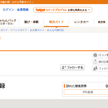
最大級の宿・ホテル予約サイト～
ログイン
会員登録
お得な特典をみる
ゃらんパック
遊び・体験
観光ガイド
レンタカー
航空券
（交通＋宿泊）
メガイド
イベントガイド
お土産ガイド
みんなの旅行記
口コミ
旅行記
フォロ
録
0
訪れた都道府県
0%達成