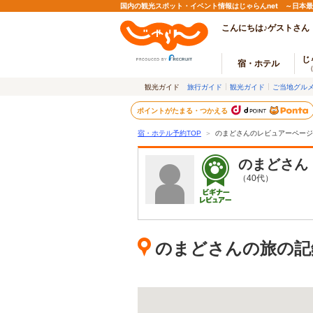
国内の観光スポット・イベント情報はじゃらんnet ～日本
こんにちは♪ゲストさん
じ
宿・ホテル
観光ガイド
旅行ガイド
観光ガイド
ご当地グル
ポイントがたまる・つかえる
宿・ホテル予約TOP
＞
のまどさんのレビュアーページ
のまど
さん
（40代）
のまどさんの旅の記