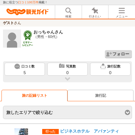
旅に役立つ
口コミ100万件
掲載！
検索
行きたい
メニュー
ゲスト
さん
おっちゃん
さん
（男性・60代）
フォロー
口コミ数
写真数
旅行記数
5
0
0
旅の記録リスト
旅行記
旅したエリアで絞り込む
ビジネスホテル アバァンティ
行った