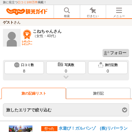
旅に役立つ
口コミ100万件
掲載！
検索
行きたい
メニュー
ゲスト
さん
こねちゃん
さん
（女性・40代）
フォロー
口コミ数
写真数
旅行記数
8
0
0
旅の記録リスト
旅行記
旅したエリアで絞り込む
水遊び！ガルバンゾ (株)リバーラン
行った