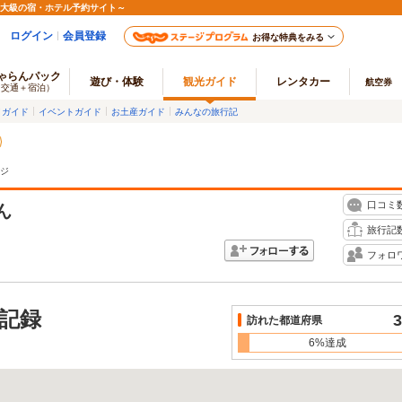
最大級の宿・ホテル予約サイト～
ログイン
会員登録
お得な特典をみる
ゃらんパック
遊び・体験
観光ガイド
レンタカー
航空券
（交通＋宿泊）
メガイド
イベントガイド
お土産ガイド
みんなの旅行記
ジ
口コミ
ん
旅行記
フォロ
記録
3
訪れた都道府県
6%達成