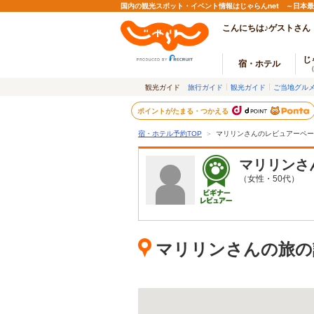
国内の観光スポット・イベント情報はじゃらんnet ～日本
こんにちは♪ゲストさん
じ
宿・ホテル
観光ガイド
旅行ガイド
観光ガイド
ご当地グル
ポイントがたまる・つかえる
宿・ホテル予約TOP
＞
マリリンさんのレビュアーペー
マリリン
さ
（女性・50代）
マリリンさんの旅の