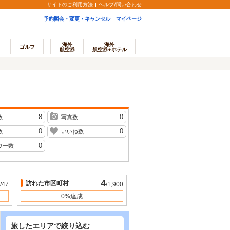
サイトのご利用方法
ヘルプ/問い合わせ
予約照会・変更・キャンセル
マイページ
海外
海外
ゴルフ
航空券
航空券+ホテル
8
0
数
写真数
0
0
数
いいね数
0
ワー数
4
訪れた市区町村
/47
/1,900
0%達成
旅したエリアで絞り込む