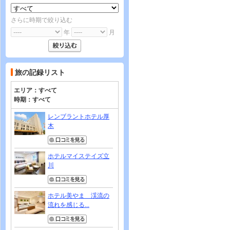
さらに時期で絞り込む
年
月
旅の記録リスト
エリア：
すべて
時期：
すべて
レンブラントホテル厚
木
ホテルマイステイズ立
川
ホテル美やま 渓流の
流れを感じる...