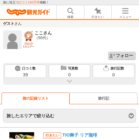
旅に役立つ
口コミ100万件
掲載！
検索
行きたい
メニュー
ゲスト
さん
ここ
さん
（50代）
フォロー
口コミ数
写真数
旅行記数
39
0
0
旅の記録リスト
旅行記
旅したエリアで絞り込む
TIO舞子 リア珈琲
行きたい