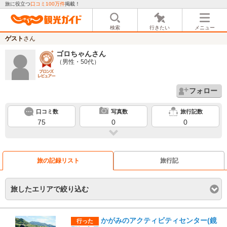
旅に役立つ
口コミ100万件
掲載！
検索
行きたい
メニュー
ゲスト
さん
ゴロちゃん
さん
（男性・50代）
フォロー
口コミ数
写真数
旅行記数
75
0
0
旅の記録リスト
旅行記
旅したエリアで絞り込む
かがみのアクティビティセンター(鏡
行った