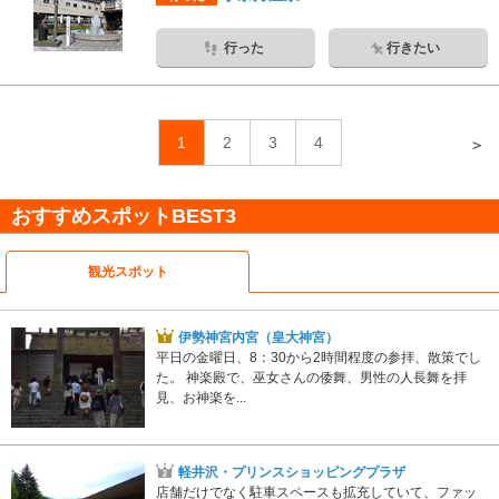
行った
行きたい
1
2
3
4
＞
おすすめスポットBEST3
観光スポット
伊勢神宮内宮（皇大神宮）
平日の金曜日、8：30から2時間程度の参拝、散策でし
た。 神楽殿で、巫女さんの倭舞、男性の人長舞を拝
見、お神楽を...
軽井沢・プリンスショッピングプラザ
店舗だけでなく駐車スペースも拡充していて、ファッ