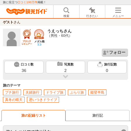
旅に役立つ
口コミ100万件
掲載！
検索
行きたい
メニュー
ゲスト
さん
うえっち
さん
（男性・60代）
メダル数
1コ
フォロー
口コミ数
写真数
旅行記数
36
2
0
旅のテーマ
プチ旅行
夫婦旅行
ドライブ旅
ぶらり旅
能登半島
真冬の晴天
思いつきドライブ
旅の記録リスト
旅行記