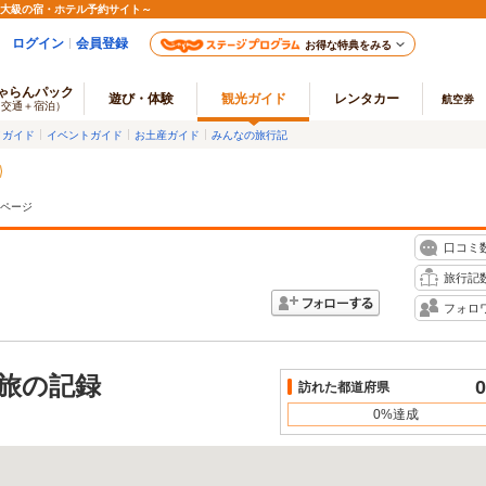
最大級の宿・ホテル予約サイト～
ログイン
会員登録
お得な特典をみる
ゃらんパック
遊び・体験
観光ガイド
レンタカー
航空券
（交通＋宿泊）
メガイド
イベントガイド
お土産ガイド
みんなの旅行記
ページ
口コミ
旅行記
フォロ
旅の記録
0
訪れた都道府県
0%達成