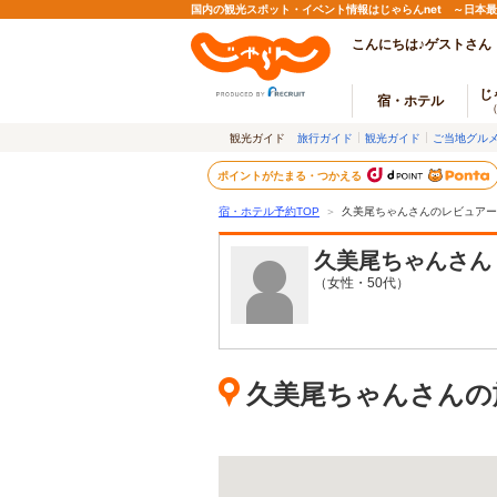
国内の観光スポット・イベント情報はじゃらんnet ～日本
こんにちは♪ゲストさん
じ
宿・ホテル
観光ガイド
旅行ガイド
観光ガイド
ご当地グル
ポイントがたまる・つかえる
宿・ホテル予約TOP
＞
久美尾ちゃんさんのレビュアー
久美尾ちゃん
さん
（女性・50代）
久美尾ちゃんさんの