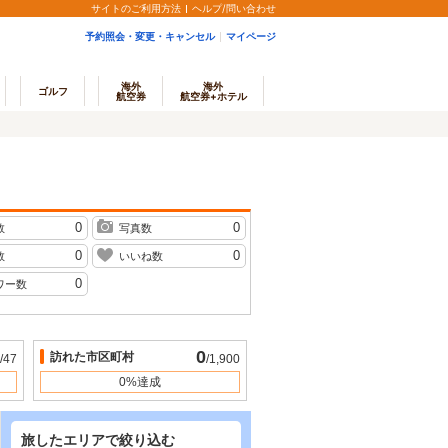
サイトのご利用方法
ヘルプ/問い合わせ
予約照会・変更・キャンセル
マイページ
海外
海外
ゴルフ
航空券
航空券+ホテル
0
0
数
写真数
0
0
数
いいね数
0
ワー数
0
訪れた市区町村
/47
/1,900
0%達成
旅したエリアで絞り込む