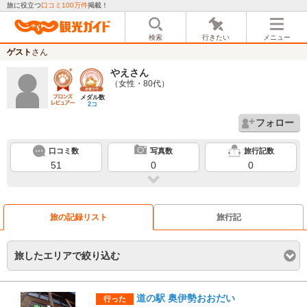
旅に役立つ
口コミ100万件
掲載！
検索
行きたい
メニュー
ゲスト
さん
やえ
さん
（女性・80代）
メダル数
2コ
フォロー
口コミ数
写真数
旅行記数
51
0
0
旅の記録リスト
旅行記
旅したエリアで絞り込む
道の駅 奥伊勢おおだい
行った