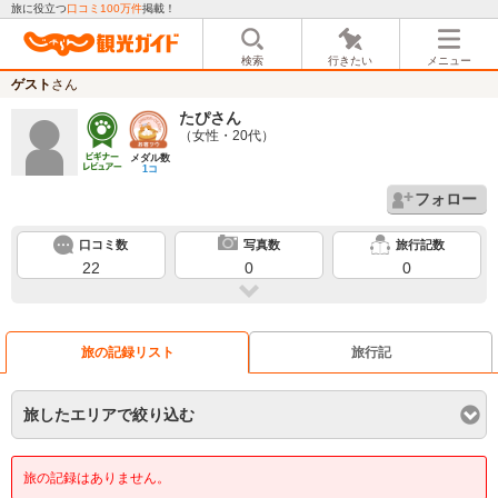
旅に役立つ
口コミ100万件
掲載！
検索
行きたい
メニュー
ゲスト
さん
たぴ
さん
（女性・20代）
メダル数
1コ
フォロー
口コミ数
写真数
旅行記数
22
0
0
旅の記録リスト
旅行記
旅したエリアで絞り込む
旅の記録はありません。