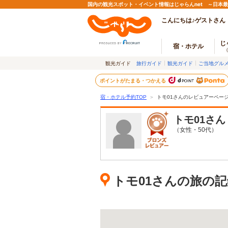
国内の観光スポット・イベント情報はじゃらんnet ～日本
こんにちは♪ゲストさん
じ
宿・ホテル
観光ガイド
旅行ガイド
観光ガイド
ご当地グル
ポイントがたまる・つかえる
宿・ホテル予約TOP
＞
トモ01さんのレビュアーペー
トモ01
さん
（女性・50代）
トモ01さんの旅の記