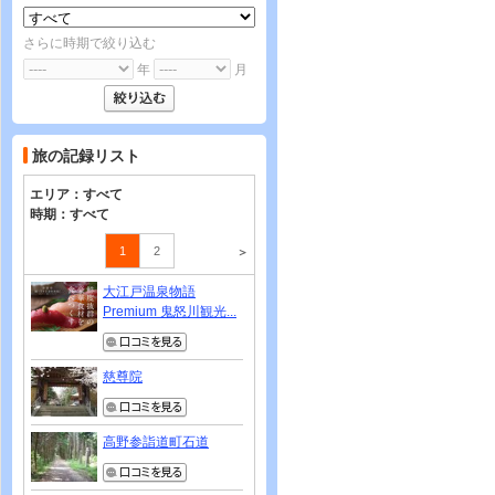
さらに時期で絞り込む
年
月
旅の記録リスト
エリア：
すべて
時期：
すべて
1
2
＞
大江戸温泉物語
Premium 鬼怒川観光...
慈尊院
高野参詣道町石道