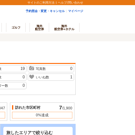
サイトのご利用方法
ヘルプ/問い合わせ
予約照会・変更・キャンセル
マイページ
海外
海外
ゴルフ
航空券
航空券+ホテル
19
0
数
写真数
0
1
数
いいね数
0
ワー数
7
訪れた市区町村
/47
/1,900
0%達成
旅したエリアで絞り込む