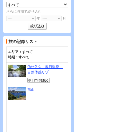
さらに時期で絞り込む
年
月
旅の記録リスト
エリア：
すべて
時期：
すべて
信州佐久 春日温泉
自然体感リゾ...
旭山