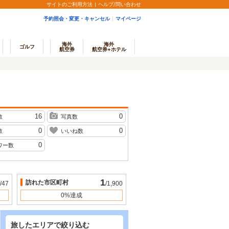
サイトのご利用方法
ヘルプ/問い合わせ
予約照会・変更・キャンセル
マイページ
海外
海外
ゴルフ
航空券
航空券+ホテル
16
0
数
写真数
0
0
数
いいね数
0
ワー数
1
訪れた市区町村
/47
/1,900
0%達成
旅したエリアで絞り込む