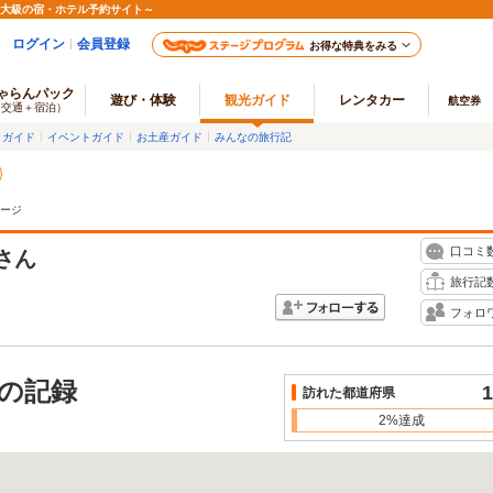
最大級の宿・ホテル予約サイト～
ログイン
会員登録
お得な特典をみる
ゃらんパック
遊び・体験
観光ガイド
レンタカー
航空券
（交通＋宿泊）
メガイド
イベントガイド
お土産ガイド
みんなの旅行記
ージ
口コミ
さん
旅行記
フォロ
の記録
1
訪れた都道府県
2%達成