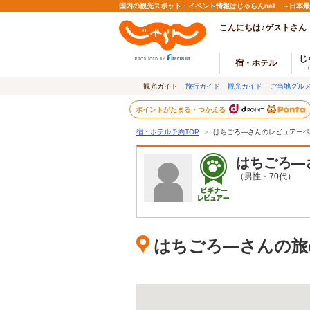
国内の観光スポット・イベント情報はじゃらんnet ～日本
こんにちは♪ゲストさん
じ
宿・ホテル
観光ガイド
旅行ガイド
観光ガイド
ご当地グル
ポイントがたまる・つかえる
宿・ホテル予約TOP
＞
はちごろ―さんのレビュアーペ
はちごろ―
（男性・70代）
はちごろ―さんの旅