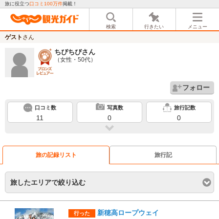
旅に役立つ
口コミ100万件
掲載！
検索
行きたい
メニュー
ゲスト
さん
ちびちび
さん
（女性・50代）
フォロー
口コミ数
写真数
旅行記数
11
0
0
旅の記録リスト
旅行記
旅したエリアで絞り込む
新穂高ロープウェイ
行った