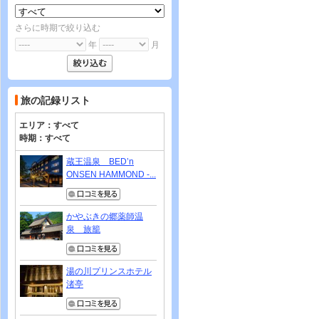
さらに時期で絞り込む
年
月
旅の記録リスト
エリア：
すべて
時期：
すべて
蔵王温泉 BED’n
ONSEN HAMMOND -...
かやぶきの郷薬師温
泉 旅籠
湯の川プリンスホテル
渚亭