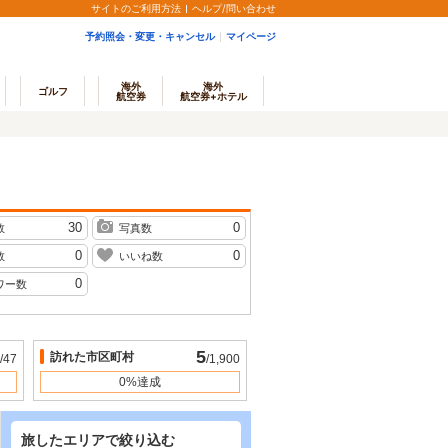
サイトのご利用方法
ヘルプ/問い合わせ
予約照会・変更・キャンセル
マイページ
海外
海外
ゴルフ
航空券
航空券+ホテル
30
0
数
写真数
0
0
数
いいね数
0
ワー数
5
訪れた市区町村
/47
/1,900
0%達成
旅したエリアで絞り込む