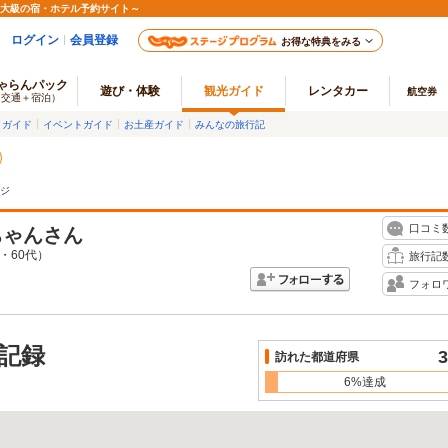
最大級の宿・ホテル予約サイト～
ログイン
会員登録
お得な特典をみる
ゃらんパック
遊び・体験
観光ガイド
レンタカー
航空券
（交通＋宿泊）
メガイド
イベントガイド
お土産ガイド
みんなの旅行記
ジ
口コミ
ちゃん
さん
・60代）
旅行記
フォロ
記録
3
訪れた都道府県
6%達成