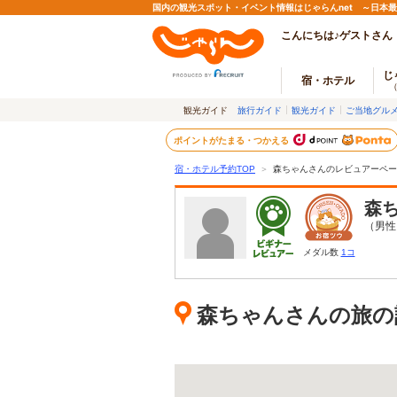
国内の観光スポット・イベント情報はじゃらんnet ～日本
こんにちは♪ゲストさん
じ
宿・ホテル
観光ガイド
旅行ガイド
観光ガイド
ご当地グル
ポイントがたまる・つかえる
宿・ホテル予約TOP
＞
森ちゃんさんのレビュアーペー
森
（男性
メダル数
1コ
森ちゃんさんの旅の