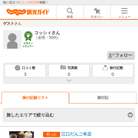
旅に役立つ
口コミ100万件
掲載！
検索
行きたい
メニュー
ゲスト
さん
コッシィ
さん
（女性・50代）
フォロー
口コミ数
写真数
旅行記数
3
0
0
旅の記録リスト
旅行記
旅したエリアで絞り込む
江口だんご本店
行った