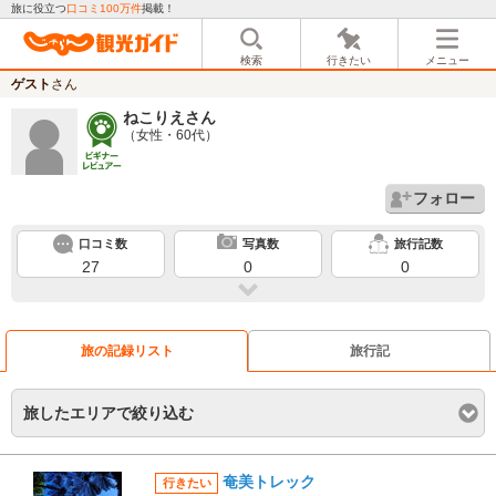
旅に役立つ
口コミ100万件
掲載！
検索
行きたい
メニュー
ゲスト
さん
ねこりえ
さん
（女性・60代）
フォロー
口コミ数
写真数
旅行記数
27
0
0
旅の記録リスト
旅行記
旅したエリアで絞り込む
奄美トレック
行きたい