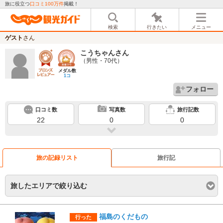
旅に役立つ
口コミ100万件
掲載！
検索
行きたい
メニュー
ゲスト
さん
こうちゃん
さん
（男性・70代）
メダル数
1コ
フォロー
口コミ数
写真数
旅行記数
22
0
0
旅の記録リスト
旅行記
旅したエリアで絞り込む
福島のくだもの
行った