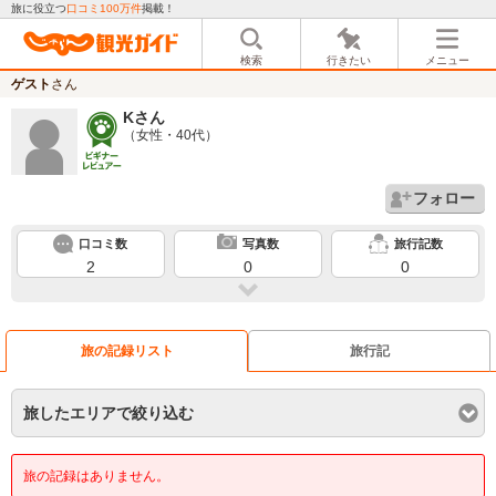
旅に役立つ
口コミ100万件
掲載！
検索
行きたい
メニュー
ゲスト
さん
K
さん
（女性・40代）
フォロー
口コミ数
写真数
旅行記数
2
0
0
旅の記録リスト
旅行記
旅したエリアで絞り込む
旅の記録はありません。