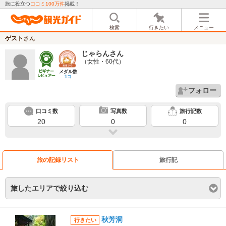
旅に役立つ
口コミ100万件
掲載！
検索
行きたい
メニュー
ゲスト
さん
じゃらん
さん
（女性・60代）
メダル数
1コ
フォロー
口コミ数
写真数
旅行記数
20
0
0
旅の記録リスト
旅行記
旅したエリアで絞り込む
秋芳洞
行きたい